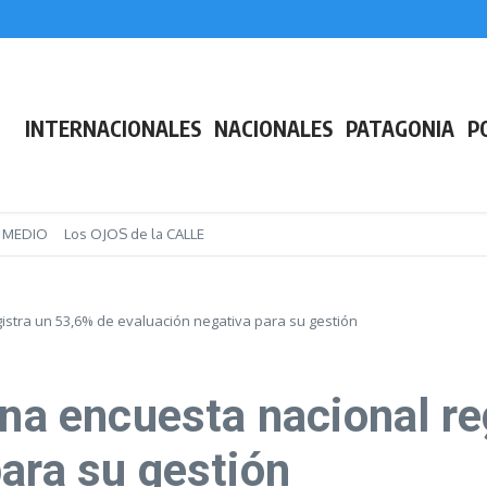
ase a planta permanente de más de 4.200 trabajadores estatales
paterno tras reconstruir el vínculo con su padre
INTERNACIONALES
NACIONALES
PATAGONIA
P
E MEDIO
Los OJOS de la CALLE
gistra un 53,6% de evaluación negativa para su gestión
una encuesta nacional re
ara su gestión