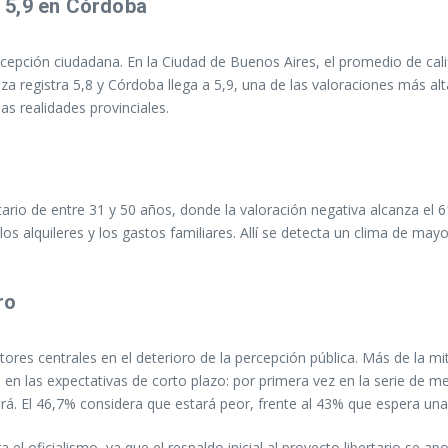
l 5,9 en Córdoba
a percepción ciudadana. En la Ciudad de Buenos Aires, el promedio de ca
za registra 5,8 y Córdoba llega a 5,9, una de las valoraciones más alt
s realidades provinciales.
o de entre 31 y 50 años, donde la valoración negativa alcanza el 6
s alquileres y los gastos familiares. Allí se detecta un clima de mayo
ro
es centrales en el deterioro de la percepción pública. Más de la mi
 en las expectativas de corto plazo: por primera vez en la serie de 
á. El 46,7% considera que estará peor, frente al 43% que espera una
 el oficialismo, ya que el respaldo inicial al proyecto libertario se 