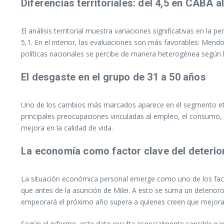
Diferencias territoriales: del 4,5 en CABA a
El análisis territorial muestra variaciones significativas en l
5,1. En el interior, las evaluaciones son más favorables: Mendo
políticas nacionales se percibe de manera heterogénea según la
El desgaste en el grupo de 31 a 50 años
Uno de los cambios más marcados aparece en el segmento etari
principales preocupaciones vinculadas al empleo, el consumo, lo
mejora en la calidad de vida.
La economía como factor clave del deterio
La situación económica personal emerge como uno de los factor
que antes de la asunción de Milei. A esto se suma un deterioro
empeorará el próximo año supera a quienes creen que mejorar
Según el informe, este dato resulta especialmente sensible para