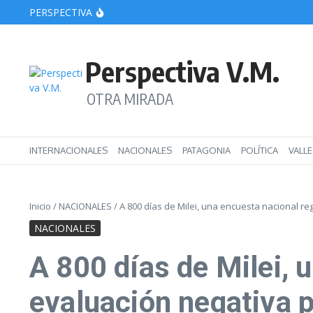
Saltar al contenido
PERSPECTIVA
(Videos) La Legislatura de Río Negro aprobó el p
Beltrán: Un joven desistió de eliminar el apellido 
Marcha de jubilados: la heladera terrorista
Perspectiva V.M.
OTRA MIRADA
INTERNACIONALES
NACIONALES
PATAGONIA
POLÍTICA
VALL
Inicio
/
NACIONALES
/
A 800 días de Milei, una encuesta nacional re
NACIONALES
A 800 días de Milei, 
evaluación negativa p