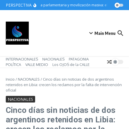
Saltar al contenido
PERSPECTIVA
Derrota parlamentaria y movilización masiva: el gobierno de 
Main Menu
INTERNACIONALES
NACIONALES
PATAGONIA
POLÍTICA
VALLE MEDIO
Los OJOS de la CALLE
Inicio
/
NACIONALES
/
Cinco días sin noticias de dos argentinos
retenidos en Libia: crecen los reclamos por la falta de intervención
oficial
NACIONALES
Cinco días sin noticias de dos
argentinos retenidos en Libia: