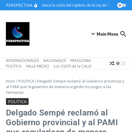
Saltar al contenido
PERSPECTIVA
ATE destaca la caída del capítulo de la Ley de Tierras pero m
Main Menu
INTERNACIONALES
NACIONALES
PATAGONIA
POLÍTICA
VALLE MEDIO
Los OJOS de la CALLE
Inicio
/
POLÍTICA
/
Delgado Sempé reclamó al Gobierno provincial y
al PAMI que regularicen de manera urgente los pagos a las
farmacias
POLÍTICA
Delgado Sempé reclamó al
Gobierno provincial y al PAMI