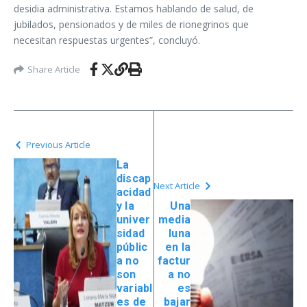
desidia administrativa. Estamos hablando de salud, de
jubilados, pensionados y de miles de rionegrinos que
necesitan respuestas urgentes”, concluyó.
Share Article
Previous Article
La
discap
Next Article
acidad
y la
Una
univer
media
sidad
luna
públic
en la
a no
factur
son
a no
variabl
es
es de
bajar