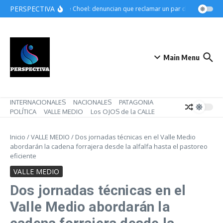
Saltar al contenido
PERSPECTIVA
Choele Choel: denuncian que reclamar un par de botines pued
Main Menu
INTERNACIONALES
NACIONALES
PATAGONIA
POLÍTICA
VALLE MEDIO
Los OJOS de la CALLE
Inicio
/
VALLE MEDIO
/
Dos jornadas técnicas en el Valle Medio
abordarán la cadena forrajera desde la alfalfa hasta el pastoreo
eficiente
VALLE MEDIO
Dos jornadas técnicas en el
Valle Medio abordarán la