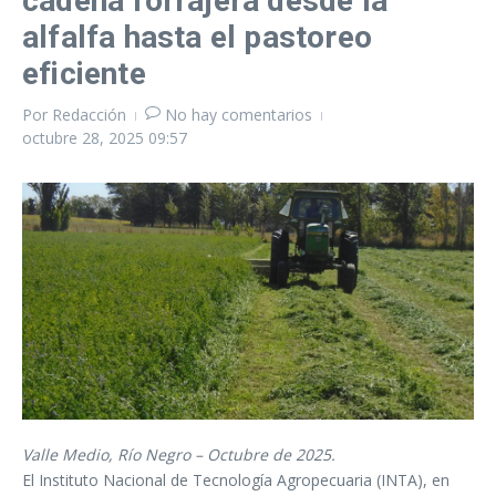
cadena forrajera desde la
alfalfa hasta el pastoreo
eficiente
Por
Redacción
No hay comentarios
octubre 28, 2025
09:57
Valle Medio, Río Negro – Octubre de 2025.
El Instituto Nacional de Tecnología Agropecuaria (INTA), en