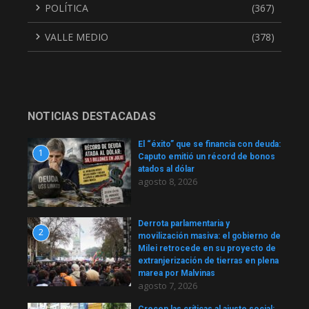
POLÍTICA
(367)
VALLE MEDIO
(378)
NOTICIAS DESTACADAS
El “éxito” que se financia con deuda:
1
Caputo emitió un récord de bonos
atados al dólar
agosto 8, 2026
Derrota parlamentaria y
2
movilización masiva: el gobierno de
Milei retrocede en su proyecto de
extranjerización de tierras en plena
marea por Malvinas
agosto 7, 2026
Crecen las críticas al ajuste social: