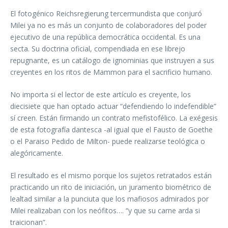
El fotogénico Reichsregierung tercermundista que conjuró
Milei ya no es más un conjunto de colaboradores del poder
ejecutivo de una república democrática occidental. Es una
secta. Su doctrina oficial, compendiada en ese librejo
repugnante, es un catálogo de ignominias que instruyen a sus
creyentes en los ritos de Mammon para el sacrificio humano.
No importa si el lector de este artículo es creyente, los
diecisiete que han optado actuar “defendiendo lo indefendible”
sí creen. Están firmando un contrato mefistofélico. La exégesis
de esta fotografía dantesca -al igual que el Fausto de Goethe
o el Paraiso Pedido de Milton- puede realizarse teológica o
alegóricamente.
El resultado es el mismo porque los sujetos retratados están
practicando un rito de iniciación, un juramento biométrico de
lealtad similar a la punciuta que los mafiosos admirados por
Milei realizaban con los neófitos…. “y que su carne arda si
traicionan”.