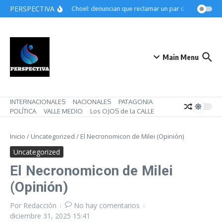
Saltar al contenido
PERSPECTIVA
Choele Choel: denuncian que reclamar un par de botines pued
Main Menu
INTERNACIONALES
NACIONALES
PATAGONIA
POLÍTICA
VALLE MEDIO
Los OJOS de la CALLE
Inicio
/
Uncategorized
/
El Necronomicon de Milei (Opinión)
Uncategorized
El Necronomicon de Milei
(Opinión)
Por
Redacción
No hay comentarios
diciembre 31, 2025
15:41