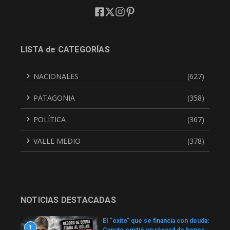
LISTA de CATEGORÍAS
NACIONALES
(627)
PATAGONIA
(358)
POLÍTICA
(367)
VALLE MEDIO
(378)
NOTICIAS DESTACADAS
El “éxito” que se financia con deuda:
1
Caputo emitió un récord de bonos