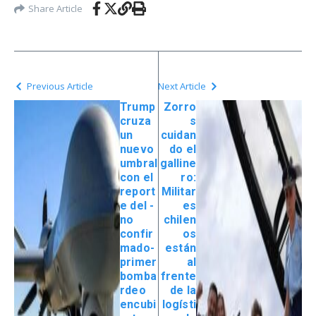
Share Article
Previous Article
Next Article
Trump
Zorro
cruza
s
un
cuidan
nuevo
do el
umbral
galline
con el
ro:
report
Militar
e del -
es
no
chilen
confir
os
mado-
están
primer
al
bomba
frente
rdeo
de la
encubi
logísti