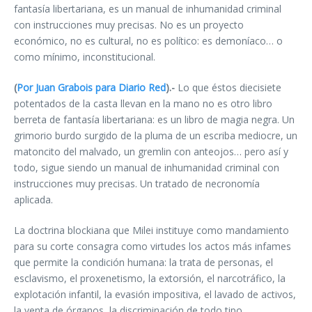
fantasía libertariana, es un manual de inhumanidad criminal
con instrucciones muy precisas. No es un proyecto
económico, no es cultural, no es político: es demoníaco… o
como mínimo, inconstitucional.
(
Por Juan Grabois para Diario Red
).-
Lo que éstos diecisiete
potentados de la casta llevan en la mano no es otro libro
berreta de fantasía libertariana: es un libro de magia negra. Un
grimorio burdo surgido de la pluma de un escriba mediocre, un
matoncito del malvado, un gremlin con anteojos… pero así y
todo, sigue siendo un manual de inhumanidad criminal con
instrucciones muy precisas. Un tratado de necronomía
aplicada.
La doctrina blockiana que Milei instituye como mandamiento
para su corte consagra como virtudes los actos más infames
que permite la condición humana: la trata de personas, el
esclavismo, el proxenetismo, la extorsión, el narcotráfico, la
explotación infantil, la evasión impositiva, el lavado de activos,
la venta de órganos, la discriminación de todo tipo.