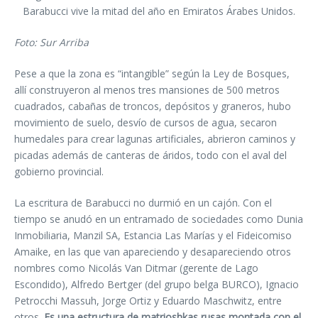
Barabucci vive la mitad del año en Emiratos Árabes Unidos.
Foto: Sur Arriba
Pese a que la zona es “intangible” según la Ley de Bosques,
allí construyeron al menos tres mansiones de 500 metros
cuadrados, cabañas de troncos, depósitos y graneros, hubo
movimiento de suelo, desvío de cursos de agua, secaron
humedales para crear lagunas artificiales, abrieron caminos y
picadas además de canteras de áridos, todo con el aval del
gobierno provincial.
La escritura de Barabucci no durmió en un cajón. Con el
tiempo se anudó en un entramado de sociedades como Dunia
Inmobiliaria, Manzil SA, Estancia Las Marías y el Fideicomiso
Amaike, en las que van apareciendo y desapareciendo otros
nombres como Nicolás Van Ditmar (gerente de Lago
Escondido), Alfredo Bertger (del grupo belga BURCO), Ignacio
Petrocchi Massuh, Jorge Ortiz y Eduardo Maschwitz, entre
otros.
Es una estructura de matrioshkas rusas montada con el