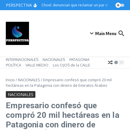
Saltar al contenido
PERSPECTIVA
Choele Choel: denuncian que reclamar un par de botines pued
Main Menu
INTERNACIONALES
NACIONALES
PATAGONIA
POLÍTICA
VALLE MEDIO
Los OJOS de la CALLE
Inicio
/
NACIONALES
/
Empresario confesó que compró 20 mil
hectáreas en la Patagonia con dinero de Emiratos Árabes
NACIONALES
Empresario confesó que
compró 20 mil hectáreas en la
Patagonia con dinero de