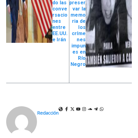
do las
preser
conve
var la
rsacio
memo
nes
ria de
entre
los
EE.UU.
críme
e Irán
nes
impun
es en
Río
Negro
Redacción