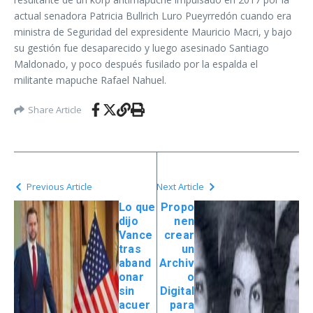
actual senadora Patricia Bullrich Luro Pueyrredón cuando era
ministra de Seguridad del expresidente Mauricio Macri, y bajo
su gestión fue desaparecido y luego asesinado Santiago
Maldonado, y poco después fusilado por la espalda el
militante mapuche Rafael Nahuel.
Share Article
Previous Article
Next Article
Lo que
Propo
dijo
nen
Vance
crear
tras
un
aband
Archiv
onar
o
sin
Digital
acuer
para