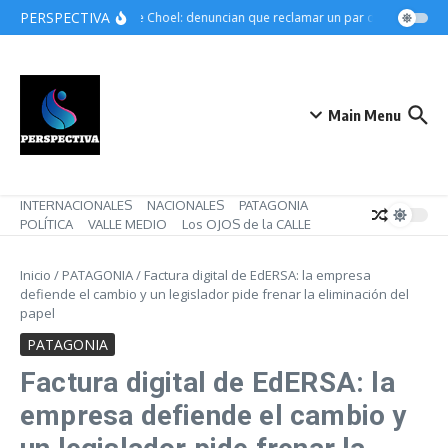
Saltar al contenido
PERSPECTIVA
Choele Choel: denuncian que reclamar un par de botines pue
Main Menu
INTERNACIONALES
NACIONALES
PATAGONIA
POLÍTICA
VALLE MEDIO
Los OJOS de la CALLE
Inicio
/
PATAGONIA
/
Factura digital de EdERSA: la empresa
defiende el cambio y un legislador pide frenar la eliminación del
papel
PATAGONIA
Factura digital de EdERSA: la
empresa defiende el cambio y