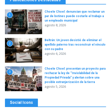
Choele Choel: denuncian que reclamar un
1
par de botines puede costarle el trabajo a
un empleado municipal
agosto 8, 2026
Beltrán: Un joven desistió de eliminar el
2
apellido paterno tras reconstruir el vínculo
con su padre
agosto 6, 2026
Choele Choel: presentan un proyecto para
3
rechazar la ley de “Inviolabilidad de la
Propiedad Privada” y alertan sobre una
posible extranjerización de la tierra
agosto 5, 2026
Social Icons