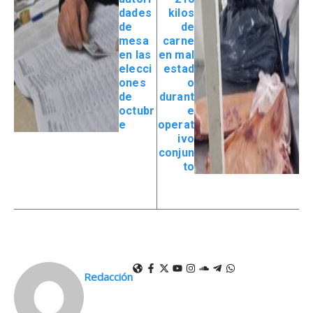
dades
kilos
de
de
mesa
carne
en las
en mal
elecci
estad
ones
o
de
durant
octubr
e
e
operat
ivo
conjun
to
Redacción