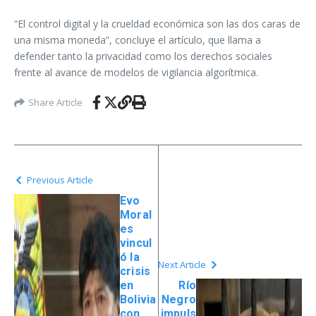
“El control digital y la crueldad económica son las dos caras de
una misma moneda”, concluye el artículo, que llama a
defender tanto la privacidad como los derechos sociales
frente al avance de modelos de vigilancia algorítmica.
Share Article
Previous Article
Evo
Moral
es
vincul
ó la
Next Article
crisis
en
Río
Bolivia
Negro
con
impuls