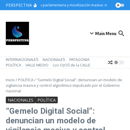
Saltar al contenido
PERSPECTIVA
Derrota parlamentaria y movilización masiva: el gobierno de M
Main Menu
INTERNACIONALES
NACIONALES
PATAGONIA
POLÍTICA
VALLE MEDIO
Los OJOS de la CALLE
Inicio
/
POLÍTICA
/
“Gemelo Digital Social”: denuncian un modelo de
vigilancia masiva y control algorítmico impulsado por el Gobierno
nacional
NACIONALES
POLÍTICA
“Gemelo Digital Social”:
denuncian un modelo de