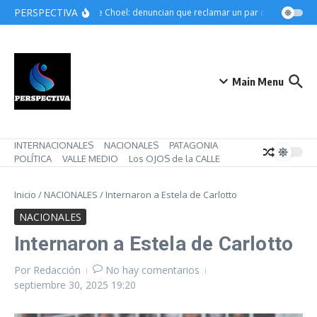
Saltar al contenido
PERSPECTIVA
Choele Choel: denuncian que reclamar un par de botines pue
Main Menu
INTERNACIONALES
NACIONALES
PATAGONIA
POLÍTICA
VALLE MEDIO
Los OJOS de la CALLE
Inicio
/
NACIONALES
/
Internaron a Estela de Carlotto
NACIONALES
Internaron a Estela de Carlotto
Por
Redacción
No hay comentarios
septiembre 30, 2025
19:20