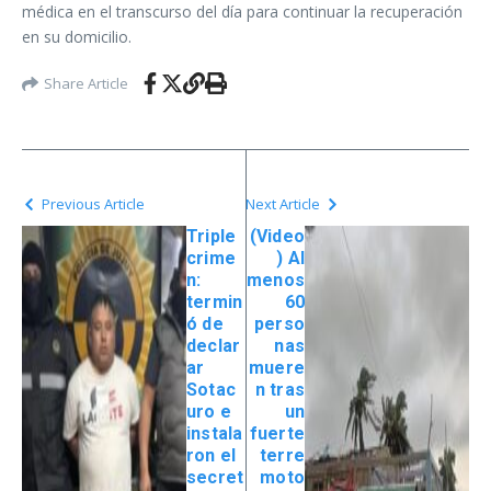
médica en el transcurso del día para continuar la recuperación
en su domicilio.
Share Article
Previous Article
Next Article
Triple
(Video
crime
) Al
n:
menos
termin
60
ó de
perso
declar
nas
ar
muere
Sotac
n tras
uro e
un
instala
fuerte
ron el
terre
secret
moto