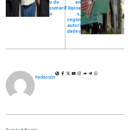
o de
en
sumari
Filipina
o
s,
según
autori
dades
Redacción