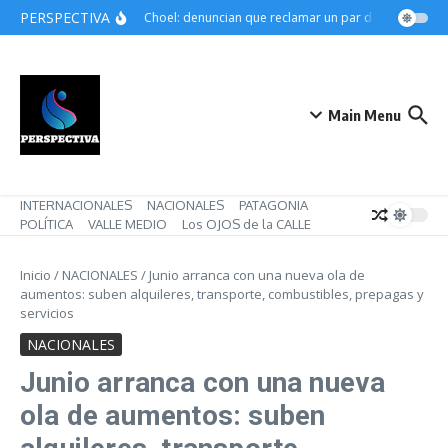
Saltar al contenido
PERSPECTIVA
Choele Choel: denuncian que reclamar un par de botines pued
Main Menu
INTERNACIONALES
NACIONALES
PATAGONIA
POLÍTICA
VALLE MEDIO
Los OJOS de la CALLE
Inicio
/
NACIONALES
/
Junio arranca con una nueva ola de
aumentos: suben alquileres, transporte, combustibles, prepagas y
servicios
NACIONALES
Junio arranca con una nueva
ola de aumentos: suben