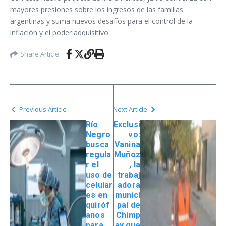
mayores presiones sobre los ingresos de las familias
argentinas y suma nuevos desafíos para el control de la
inflación y el poder adquisitivo.
Share Article
Previous Article
Next Article
Río
Exclusi
Negro
vo:
busca
Vanina
regula
Muñoz
r el
, la
uso de
trabaj
celular
adora
es en
munici
quiróf
pal de
anos
Chimp
para
ay que