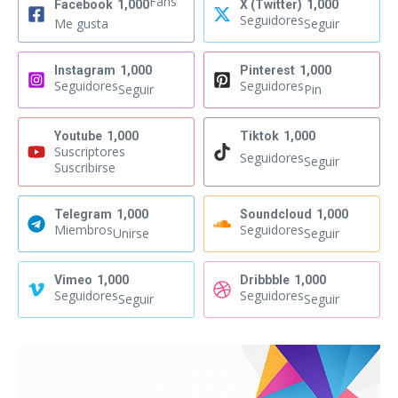
Fans
Facebook
1,000
X (Twitter)
1,000
Seguidores
Me gusta
Seguir
Instagram
1,000
Pinterest
1,000
Seguidores
Seguidores
Seguir
Pin
Youtube
1,000
Tiktok
1,000
Suscriptores
Seguidores
Seguir
Suscribirse
Telegram
1,000
Soundcloud
1,000
Miembros
Seguidores
Unirse
Seguir
Vimeo
1,000
Dribbble
1,000
Seguidores
Seguidores
Seguir
Seguir