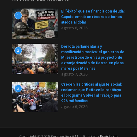
El “éxito” que se financia con deuda:
1
Caputo emitió un récord de bonos
atados al dólar
agosto 8, 2026
Derrota parlamentaria y
2
movilización masiva: el gobierno de
Milei retrocede en su proyecto de
extranjerización de tierras en plena
marea por Malvinas
agosto 7, 2026
Crecen las críticas al ajuste social:
3
reclaman que Pettovello restituya
el programa Volver al Trabajo para
926 mil familias
agosto 6, 2026
Copyright © 2026 Perspectiva V.M. | Gracias a
Revista de