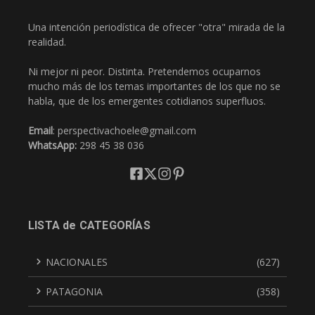
Una intención periodística de ofrecer "otra" mirada de la
realidad.
Ni mejor ni peor. Distinta. Pretendemos ocuparnos
mucho más de los temas importantes de los que no se
habla, que de los emergentes cotidianos superfluos.
Email
: perspectivachoele@gmail.com
WhatsApp:
298 45 38 036
LISTA de CATEGORÍAS
NACIONALES
(627)
PATAGONIA
(358)