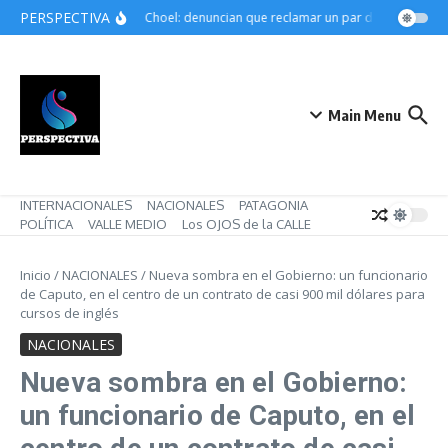
Saltar al contenido
PERSPECTIVA
Choele Choel: denuncian que reclamar un par de botines pued
Main Menu
INTERNACIONALES
NACIONALES
PATAGONIA
POLÍTICA
VALLE MEDIO
Los OJOS de la CALLE
Inicio
/
NACIONALES
/
Nueva sombra en el Gobierno: un funcionario
de Caputo, en el centro de un contrato de casi 900 mil dólares para
cursos de inglés
NACIONALES
Nueva sombra en el Gobierno:
un funcionario de Caputo, en el