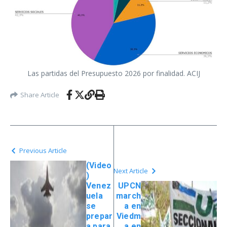
Las partidas del Presupuesto 2026 por finalidad. ACIJ
Share Article
Previous Article
(Video
Next Article
)
Venez
UPCN
uela
march
se
a en
prepar
Viedm
a para
a en