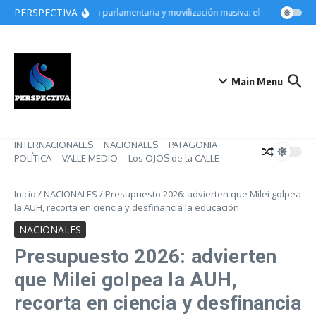
Saltar al contenido
PERSPECTIVA
Derrota parlamentaria y movilización masiva: el gobierno de Mi
Main Menu
INTERNACIONALES
NACIONALES
PATAGONIA
POLÍTICA
VALLE MEDIO
Los OJOS de la CALLE
Inicio
/
NACIONALES
/
Presupuesto 2026: advierten que Milei golpea
la AUH, recorta en ciencia y desfinancia la educación
NACIONALES
Presupuesto 2026: advierten
que Milei golpea la AUH,
recorta en ciencia y desfinancia