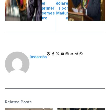
el
dólare
primer
s por
semes
Madur
tre
o
Redacción
Related Posts