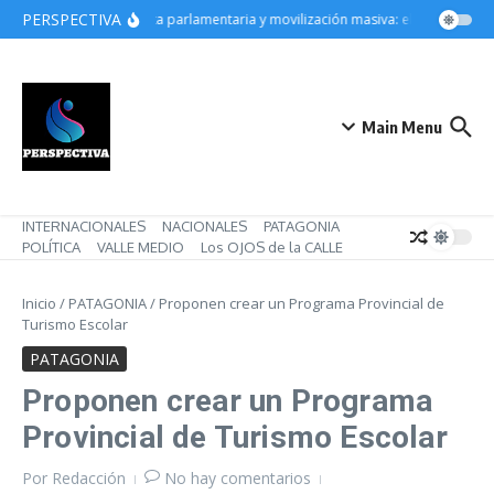
Saltar al contenido
PERSPECTIVA
Derrota parlamentaria y movilización masiva: el gobierno de 
Main Menu
INTERNACIONALES
NACIONALES
PATAGONIA
POLÍTICA
VALLE MEDIO
Los OJOS de la CALLE
Inicio
/
PATAGONIA
/
Proponen crear un Programa Provincial de
Turismo Escolar
PATAGONIA
Proponen crear un Programa
Provincial de Turismo Escolar
Por
Redacción
No hay comentarios