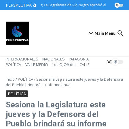
Saltar al contenido
PERSPECTIVA
(Videos) La Legislatura de Río Negro aprobó el pase a plant
Main Menu
INTERNACIONALES
NACIONALES
PATAGONIA
POLÍTICA
VALLE MEDIO
Los OJOS de la CALLE
Inicio
/
POLÍTICA
/
Sesiona la Legislatura este jueves y la Defensora
del Pueblo brindará su informe anual
POLÍTICA
Sesiona la Legislatura este
jueves y la Defensora del
Pueblo brindará su informe