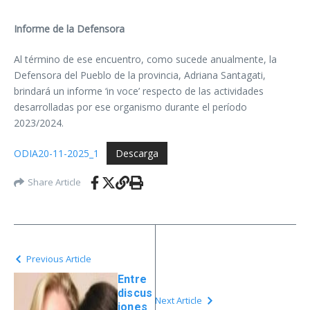
Informe de la Defensora
Al término de ese encuentro, como sucede anualmente, la
Defensora del Pueblo de la provincia, Adriana Santagati,
brindará un informe ‘in voce’ respecto de las actividades
desarrolladas por ese organismo durante el período
2023/2024.
ODIA20-11-2025_1
Descarga
Share Article
Previous Article
Entre
discus
Next Article
iones