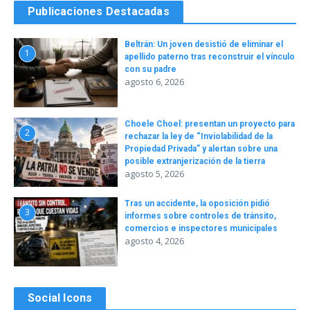
Publicaciones Destacadas
Beltrán: Un joven desistió de eliminar el
1
apellido paterno tras reconstruir el vínculo
con su padre
agosto 6, 2026
Choele Choel: presentan un proyecto para
2
rechazar la ley de “Inviolabilidad de la
Propiedad Privada” y alertan sobre una
posible extranjerización de la tierra
agosto 5, 2026
Tras un accidente, la oposición pidió
3
informes sobre controles de tránsito,
comercios e inspectores municipales
agosto 4, 2026
Social Icons