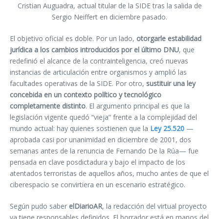
Cristian Auguadra, actual titular de la SIDE tras la salida de
Sergio Neiffert en diciembre pasado.
El objetivo oficial es doble. Por un lado,
otorgarle estabilidad
jurídica a los cambios introducidos por el último DNU
, que
redefinió el alcance de la contrainteligencia, creó nuevas
instancias de articulación entre organismos y amplió las
facultades operativas de la SIDE. Por otro,
sustituir una ley
concebida en un contexto político y tecnológico
completamente distinto
. El argumento principal es que la
legislación vigente quedó “vieja” frente a la complejidad del
mundo actual: hay quienes sostienen que la
Ley 25.520
—
aprobada casi por unanimidad en diciembre de 2001, dos
semanas antes de la renuncia de Fernando De la Rúa—
fue
pensada en clave posdictadura y bajo el impacto de los
atentados terroristas de aquellos años, mucho antes de que el
ciberespacio se convirtiera en un escenario estratégico.
Según pudo saber
elDiarioAR
, la redacción del virtual proyecto
ya tiene responsables definidos. El borrador está en manos del