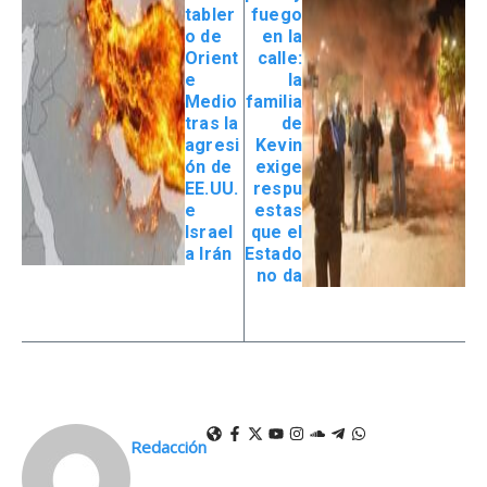
tabler
fuego
o de
en la
Orient
calle:
e
la
Medio
familia
tras la
de
agresi
Kevin
ón de
exige
EE.UU.
respu
e
estas
Israel
que el
a Irán
Estado
no da
Redacción