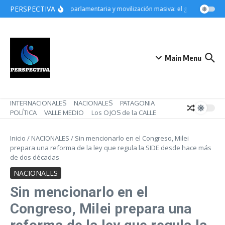
Saltar al contenido
PERSPECTIVA
Derrota parlamentaria y movilización masiva: el gobierno de Mil
Main Menu
INTERNACIONALES
NACIONALES
PATAGONIA
POLÍTICA
VALLE MEDIO
Los OJOS de la CALLE
Inicio
/
NACIONALES
/
Sin mencionarlo en el Congreso, Milei
prepara una reforma de la ley que regula la SIDE desde hace más
de dos décadas
NACIONALES
Sin mencionarlo en el
Congreso, Milei prepara una