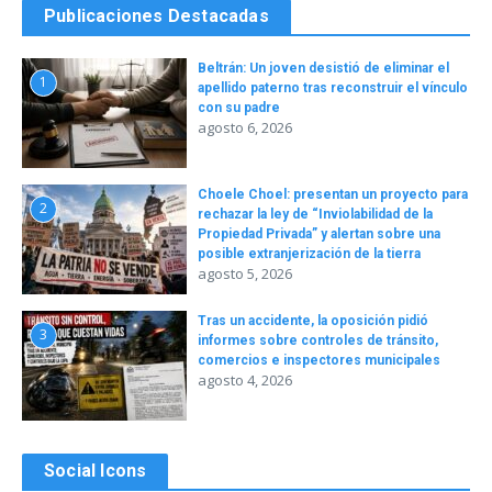
Publicaciones Destacadas
Beltrán: Un joven desistió de eliminar el
1
apellido paterno tras reconstruir el vínculo
con su padre
agosto 6, 2026
Choele Choel: presentan un proyecto para
2
rechazar la ley de “Inviolabilidad de la
Propiedad Privada” y alertan sobre una
posible extranjerización de la tierra
agosto 5, 2026
Tras un accidente, la oposición pidió
3
informes sobre controles de tránsito,
comercios e inspectores municipales
agosto 4, 2026
Social Icons