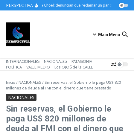
Saltar al contenido
PERSPECTIVA
Choele Choel: denuncian que reclamar un par de botines pue
Main Menu
INTERNACIONALES
NACIONALES
PATAGONIA
POLÍTICA
VALLE MEDIO
Los OJOS de la CALLE
Inicio
/
NACIONALES
/
Sin reservas, el Gobierno le paga US$ 820
millones de deuda al FMI con el dinero que tiene prestado
NACIONALES
Sin reservas, el Gobierno le
paga US$ 820 millones de
deuda al FMI con el dinero que