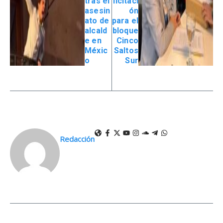
tras el
licitaci
asesin
ón
ato de
para el
alcald
bloque
e en
Cinco
Méxic
Saltos
o
Sur
Redacción