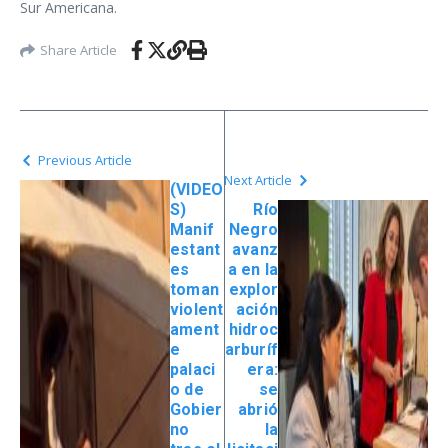
Sur Americana.
Share Article
Previous Article
Next Article
(VIDEO
S)
Río
Manif
Negro
estant
avanz
es
a en la
toman
explor
violent
ación
ament
hidroc
e
arburíf
palaci
era:
o de
se
Gobier
abrió
no
la