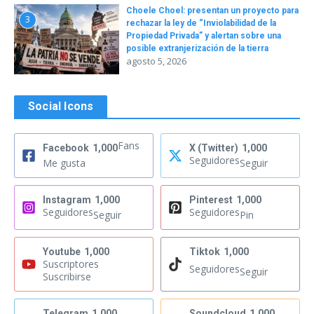
Choele Choel: presentan un proyecto para
3
rechazar la ley de “Inviolabilidad de la
Propiedad Privada” y alertan sobre una
posible extranjerización de la tierra
agosto 5, 2026
Social Icons
Fans
Facebook
1,000
X (Twitter)
1,000
Seguidores
Me gusta
Seguir
Instagram
1,000
Pinterest
1,000
Seguidores
Seguidores
Seguir
Pin
Youtube
1,000
Tiktok
1,000
Suscriptores
Seguidores
Seguir
Suscribirse
Telegram
1,000
Soundcloud
1,000