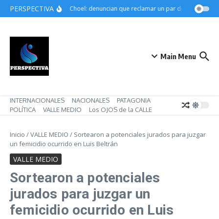
Saltar al contenido
PERSPECTIVA
Choele Choel: denuncian que reclamar un par de botines pued
Main Menu
INTERNACIONALES
NACIONALES
PATAGONIA
POLÍTICA
VALLE MEDIO
Los OJOS de la CALLE
Inicio
/
VALLE MEDIO
/
Sortearon a potenciales jurados para juzgar
un femicidio ocurrido en Luis Beltrán
VALLE MEDIO
Sortearon a potenciales
jurados para juzgar un
femicidio ocurrido en Luis