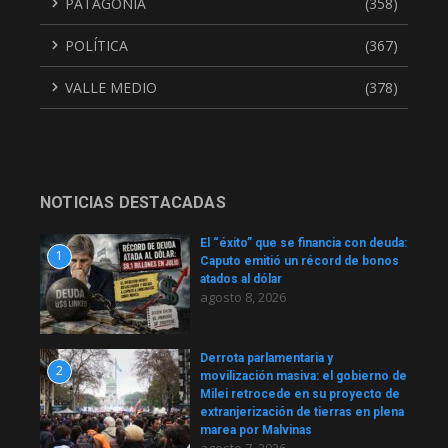
PATAGONIA
(358)
POLÍTICA
(367)
VALLE MEDIO
(378)
NOTICIAS DESTACADAS
El “éxito” que se financia con deuda:
1
Caputo emitió un récord de bonos
atados al dólar
agosto 8, 2026
Derrota parlamentaria y
2
movilización masiva: el gobierno de
Milei retrocede en su proyecto de
extranjerización de tierras en plena
marea por Malvinas
agosto 7, 2026