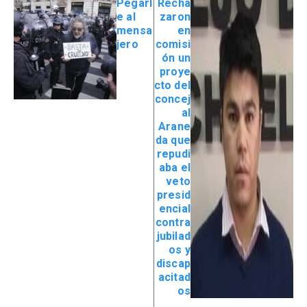
Pegarl
Recha
e al
zaron
mensa
en
jero
comisi
ón un
proye
cto del
concej
al
Arane
da que
repudi
aba el
veto
presid
encial
contra
jubilad
os y
discap
acitad
os