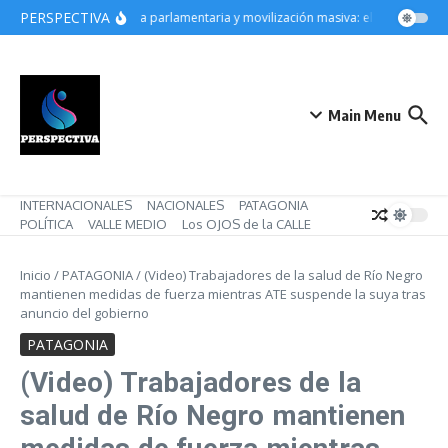
Saltar al contenido
PERSPECTIVA
Derrota parlamentaria y movilización masiva: el gobierno de M
Main Menu
INTERNACIONALES
NACIONALES
PATAGONIA
POLÍTICA
VALLE MEDIO
Los OJOS de la CALLE
Inicio
/
PATAGONIA
/
(Video) Trabajadores de la salud de Río Negro
mantienen medidas de fuerza mientras ATE suspende la suya tras
anuncio del gobierno
PATAGONIA
(Video) Trabajadores de la
salud de Río Negro mantienen