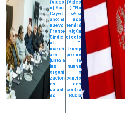
(Video
(Video
s) San
) “No
Cayet
sé si
ano: El
eso
nuevo
tendrá
Frente
algún
Sindic
efecto
al
”:
march
Trump
ará
prome
junto a
te
las
nueva
organi
s
zacion
sancio
es
nes
social
contra
es
Rusia