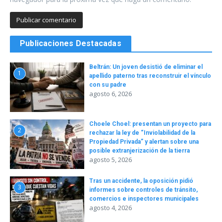
Publicaciones Destacadas
Beltrán: Un joven desistió de eliminar el
1
apellido paterno tras reconstruir el vínculo
con su padre
agosto 6, 2026
Choele Choel: presentan un proyecto para
2
rechazar la ley de “Inviolabilidad de la
Propiedad Privada” y alertan sobre una
posible extranjerización de la tierra
agosto 5, 2026
Tras un accidente, la oposición pidió
3
informes sobre controles de tránsito,
comercios e inspectores municipales
agosto 4, 2026