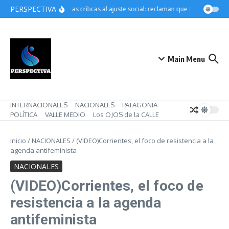
Saltar al contenido
PERSPECTIVA
Crecen las críticas al ajuste social: reclaman que Pettovello res
Main Menu
INTERNACIONALES
NACIONALES
PATAGONIA
POLÍTICA
VALLE MEDIO
Los OJOS de la CALLE
Inicio
/
NACIONALES
/
(VIDEO)Corrientes, el foco de resistencia a la
agenda antifeminista
NACIONALES
(VIDEO)Corrientes, el foco de
resistencia a la agenda
antifeminista