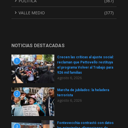
POLÍTICA
(367)
VALLE MEDIO
(377)
NOTICIAS DESTACADAS
Crecen las críticas al ajuste social:
1
reclaman que Pettovello restituya
el programa Volver al Trabajo para
926 mil familias
agosto 6, 2026
Marcha de jubilados: la heladera
2
terrorista
agosto 6, 2026
Fontevecchia contrastó con datos
3
las principales afirmaciones de