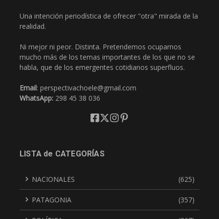
Una intención periodística de ofrecer "otra" mirada de la
realidad.
Ni mejor ni peor. Distinta. Pretendemos ocuparnos
mucho más de los temas importantes de los que no se
habla, que de los emergentes cotidianos superfluos.
Email
: perspectivachoele@gmail.com
WhatsApp:
298 45 38 036
LISTA de CATEGORÍAS
NACIONALES
(625)
PATAGONIA
(357)