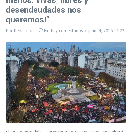
menos: vivas, libres y
desendeudades nos
queremos!”
Por
Redacción
No hay comentarios
junio 4, 2026
11:22
El documento del 11 aniversario de Ni Una Menos se elaboró