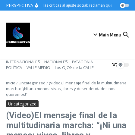
Saltar al contenido
PERSPECTIVA
Crecen las críticas al ajuste social: reclaman que Pettovello re
Main Menu
INTERNACIONALES
NACIONALES
PATAGONIA
POLÍTICA
VALLE MEDIO
Los OJOS de la CALLE
Inicio
/
Uncategorized
/
(Video)El mensaje final de la multitudinaria
marcha: “¡Ni una menos: vivas, libres y desendeudades nos
queremos!”
Uncategorized
(Video)El mensaje final de la
multitudinaria marcha: “¡Ni una