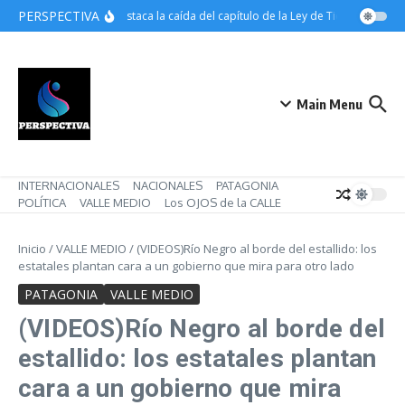
Saltar al contenido
PERSPECTIVA
ATE destaca la caída del capítulo de la Ley de Tierras pero ma
Main Menu
INTERNACIONALES
NACIONALES
PATAGONIA
POLÍTICA
VALLE MEDIO
Los OJOS de la CALLE
Inicio
/
VALLE MEDIO
/
(VIDEOS)Río Negro al borde del estallido: los
estatales plantan cara a un gobierno que mira para otro lado
PATAGONIA
VALLE MEDIO
(VIDEOS)Río Negro al borde del
estallido: los estatales plantan
cara a un gobierno que mira