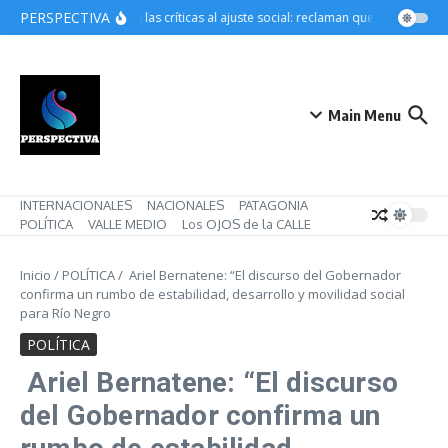
Saltar al contenido
PERSPECTIVA
Crecen las críticas al ajuste social: reclaman que Pettovello r
Main Menu
INTERNACIONALES
NACIONALES
PATAGONIA
POLÍTICA
VALLE MEDIO
Los OJOS de la CALLE
Inicio
/
POLÍTICA
/
Ariel Bernatene: “El discurso del Gobernador
confirma un rumbo de estabilidad, desarrollo y movilidad social
para Río Negro
POLÍTICA
Ariel Bernatene: “El discurso
del Gobernador confirma un