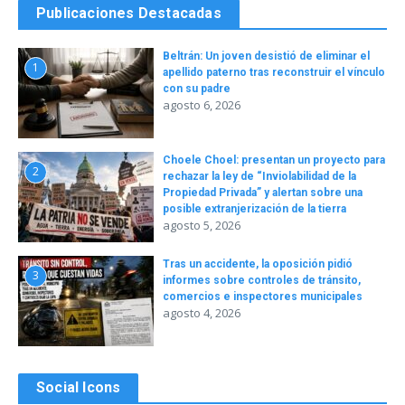
Publicaciones Destacadas
Beltrán: Un joven desistió de eliminar el
1
apellido paterno tras reconstruir el vínculo
con su padre
agosto 6, 2026
Choele Choel: presentan un proyecto para
2
rechazar la ley de “Inviolabilidad de la
Propiedad Privada” y alertan sobre una
posible extranjerización de la tierra
agosto 5, 2026
Tras un accidente, la oposición pidió
3
informes sobre controles de tránsito,
comercios e inspectores municipales
agosto 4, 2026
Social Icons