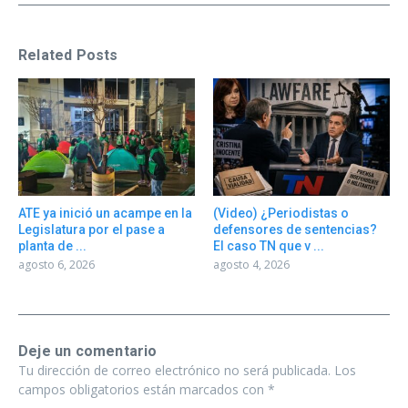
Related Posts
ATE ya inició un acampe en la
(Video) ¿Periodistas o
Legislatura por el pase a
defensores de sentencias?
planta de ...
El caso TN que v ...
agosto 6, 2026
agosto 4, 2026
Deje un comentario
Tu dirección de correo electrónico no será publicada.
Los
campos obligatorios están marcados con
*