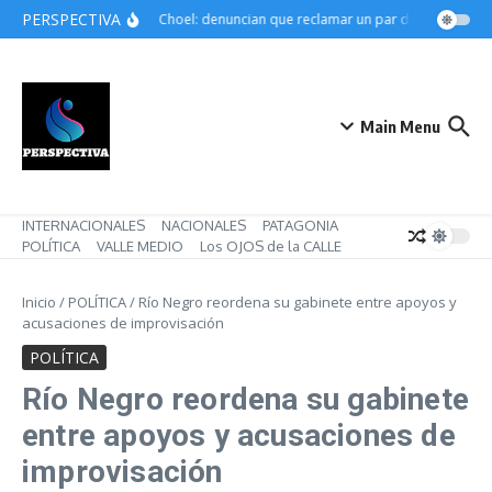
Saltar al contenido
PERSPECTIVA
Choele Choel: denuncian que reclamar un par de botines pued
Main Menu
INTERNACIONALES
NACIONALES
PATAGONIA
POLÍTICA
VALLE MEDIO
Los OJOS de la CALLE
Inicio
/
POLÍTICA
/
Río Negro reordena su gabinete entre apoyos y
acusaciones de improvisación
POLÍTICA
Río Negro reordena su gabinete
entre apoyos y acusaciones de
improvisación