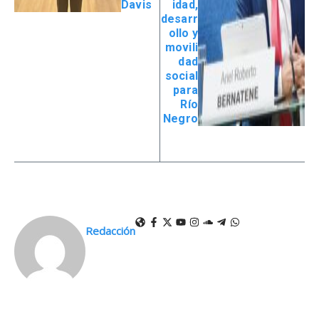
Davis
idad,
desarr
ollo y
movili
dad
social
para
Río
Negro
Redacción