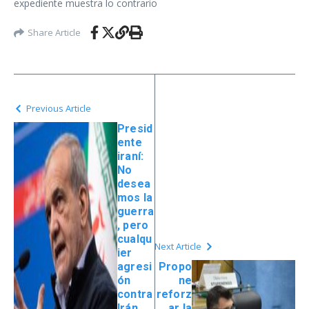
Share Article
Previous Article
Presid
ente
iraní:
No
desea
mos la
guerra
, pero
cualqu
Next Article
ier
agresi
Propo
ón
ne
contra
reforz
Irán
ar la