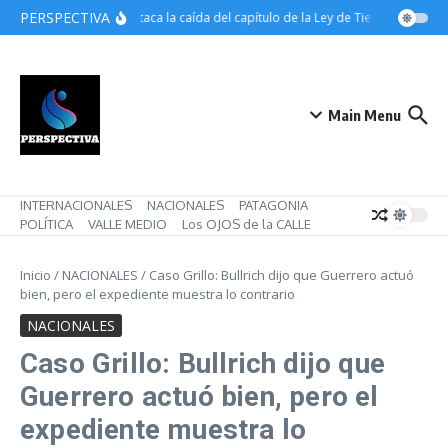
Saltar al contenido
PERSPECTIVA
ATE destaca la caída del capítulo de la Ley de Tierras pero man
Main Menu
INTERNACIONALES
NACIONALES
PATAGONIA
POLÍTICA
VALLE MEDIO
Los OJOS de la CALLE
Inicio
/
NACIONALES
/
Caso Grillo: Bullrich dijo que Guerrero actuó
bien, pero el expediente muestra lo contrario
NACIONALES
Caso Grillo: Bullrich dijo que
Guerrero actuó bien, pero el
expediente muestra lo