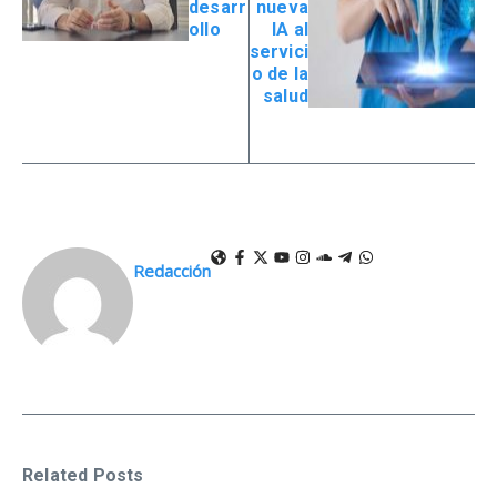
desarr
nueva
ollo
IA al
servici
o de la
salud
Redacción
Related Posts