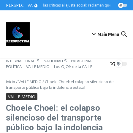
Saltar al contenido
PERSPECTIVA
Crecen las críticas al ajuste social: reclaman que Pettovello r
Main Menu
INTERNACIONALES
NACIONALES
PATAGONIA
POLÍTICA
VALLE MEDIO
Los OJOS de la CALLE
Inicio
/
VALLE MEDIO
/
Choele Choel: el colapso silencioso del
transporte público bajo la indolencia estatal
VALLE MEDIO
Choele Choel: el colapso
silencioso del transporte
público bajo la indolencia