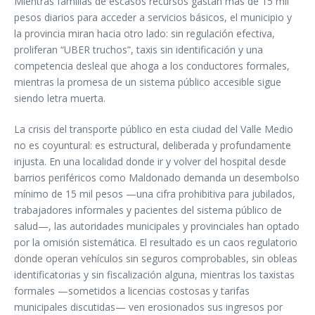
Mientras familias de escasos recursos gastan más de 15 mil
pesos diarios para acceder a servicios básicos, el municipio y
la provincia miran hacia otro lado: sin regulación efectiva,
proliferan “UBER truchos”, taxis sin identificación y una
competencia desleal que ahoga a los conductores formales,
mientras la promesa de un sistema público accesible sigue
siendo letra muerta.
La crisis del transporte público en esta ciudad del Valle Medio
no es coyuntural: es estructural, deliberada y profundamente
injusta. En una localidad donde ir y volver del hospital desde
barrios periféricos como Maldonado demanda un desembolso
mínimo de 15 mil pesos —una cifra prohibitiva para jubilados,
trabajadores informales y pacientes del sistema público de
salud—, las autoridades municipales y provinciales han optado
por la omisión sistemática. El resultado es un caos regulatorio
donde operan vehículos sin seguros comprobables, sin obleas
identificatorias y sin fiscalización alguna, mientras los taxistas
formales —sometidos a licencias costosas y tarifas
municipales discutidas— ven erosionados sus ingresos por