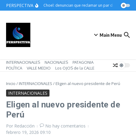
Saltar al contenido
PERSPECTIVA
Choele Choel: denuncian que reclamar un par de botines pued
Main Menu
INTERNACIONALES
NACIONALES
PATAGONIA
POLÍTICA
VALLE MEDIO
Los OJOS de la CALLE
Inicio
/
INTERNACIONALES
/
Eligen al nuevo presidente de Perú
INTERNACIONALES
Eligen al nuevo presidente de
Perú
Por
Redacción
No hay comentarios
febrero 19, 2026
09:10