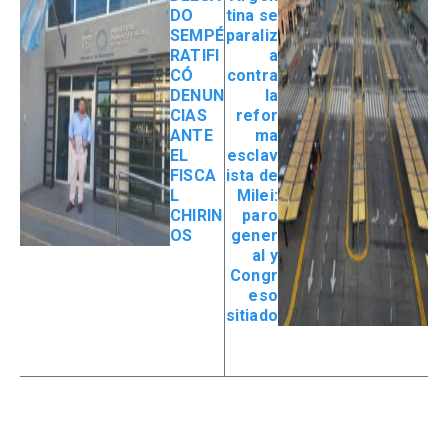
DO
tina se
SEMPÉ
paraliz
RATIFI
a
CÓ
contra
DENUN
la
CIAS
refor
ANTE
ma
EL
esclav
FISCA
ista de
L
Milei:
CHIRIN
paro
OS
gener
al y
Congr
eso
sitiado