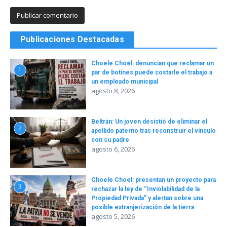
Publicaciones Destacadas
Choele Choel: denuncian que reclamar un
1
par de botines puede costarle el trabajo a
un empleado municipal
agosto 8, 2026
Beltrán: Un joven desistió de eliminar el
2
apellido paterno tras reconstruir el vínculo
con su padre
agosto 6, 2026
Choele Choel: presentan un proyecto para
3
rechazar la ley de “Inviolabilidad de la
Propiedad Privada” y alertan sobre una
posible extranjerización de la tierra
agosto 5, 2026