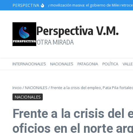
Saltar al contenido
PERSPECTIVA
errota parlamentaria y movilización masiva: el gobierno de Milei retrocede en 
Perspectiva V.M.
OTRA MIRADA
INTERNACIONALES
NACIONALES
PATAGONIA
POLÍTICA
VALL
Inicio
/
NACIONALES
/
Frente a la crisis del empleo, Pata Pila forta
NACIONALES
Frente a la crisis del
oficios en el norte ar