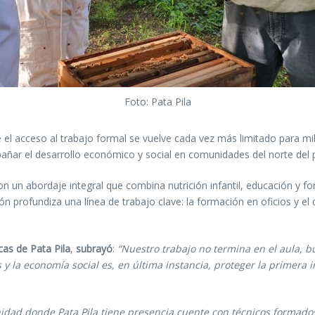
Foto: Pata Pila
e el acceso al trabajo formal se vuelve cada vez más limitado para mi
ñar el desarrollo económico y social en comunidades del norte del p
n un abordaje integral que combina nutrición infantil, educación y fo
ón profundiza una línea de trabajo clave: la formación en oficios y 
cas de Pata Pila
,
subrayó
:
“Nuestro trabajo no termina en el aula, b
 la economía social es, en última instancia, proteger la primera in
dad donde Pata Pila tiene presencia cuente con técnicos formados