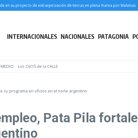
su proyecto de extranjerización de tierras en plena marea por Malvinas
(Vid
INTERNACIONALES
NACIONALES
PATAGONIA
P
E MEDIO
Los OJOS de la CALLE
lece su programa en oficios en el norte argentino
 empleo, Pata Pila forta
gentino