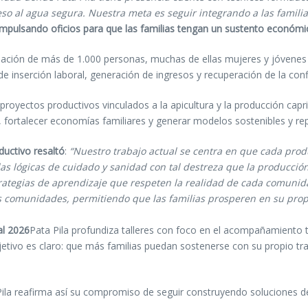
eso al agua segura. Nuestra meta es seguir integrando a las famili
impulsando oficios para que las familias tengan un sustento económi
ormación de más de 1.000 personas, muchas de ellas mujeres y jóvenes
e inserción laboral, generación de ingresos y recuperación de la conf
royectos productivos vinculados a la apicultura y la producción capri
s, fortalecer economías familiares y generar modelos sostenibles y re
ductivo resaltó
:
“Nuestro trabajo actual se centra en que cada produ
s lógicas de cuidado y sanidad con tal destreza que la producción
tegias de aprendizaje que respeten la realidad de cada comunida
as comunidades, permitiendo que las familias prosperen en su propi
al 2026
Pata Pila profundiza talleres con foco en el acompañamiento té
jetivo es claro: que más familias puedan sostenerse con su propio tra
 reafirma así su compromiso de seguir construyendo soluciones de f