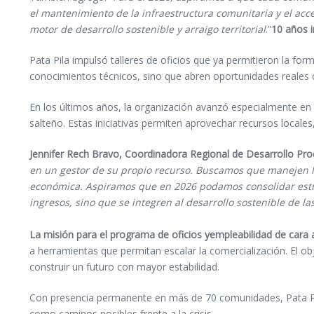
el mantenimiento de la infraestructura comunitaria y el acc
motor de desarrollo sostenible y arraigo territorial
.”
10 años 
Pata Pila impulsó talleres de oficios que ya permitieron la f
conocimientos técnicos, sino que abren oportunidades reales d
En los últimos años, la organización avanzó especialmente en p
salteño. Estas iniciativas permiten aprovechar recursos locale
Jennifer Rech Bravo, Coordinadora Regional de Desarrollo Pro
en un gestor de su propio recurso. Buscamos que manejen la
económica. Aspiramos que en 2026 podamos consolidar estra
ingresos, sino que se integren al desarrollo sostenible de l
La misión para el programa de oficios yempleabilidad de cara 
a herramientas que permitan escalar la comercialización. El ob
construir un futuro con mayor estabilidad.
Con presencia permanente en más de 70 comunidades, Pata Pila
como caminos posibles frente a la crisis.