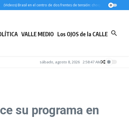
eos) Brasil en el centro de dos frentes de tensión: choque con Washington por 
OLÍTICA
VALLE MEDIO
Los OJOS de la CALLE
sábado, agosto 8, 2026
2:58:48 AM
lece su programa en