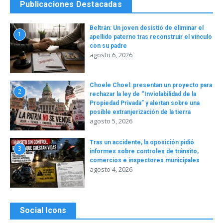
Publicaciones Destacadas
Beltrán: Un joven desistió de eliminar el
1
apellido paterno tras reconstruir el vínculo
con su padre
agosto 6, 2026
Choele Choel: presentan un proyecto para
2
rechazar la ley de “Inviolabilidad de la
Propiedad Privada” y alertan sobre una
posible extranjerización de la tierra
agosto 5, 2026
Tras un accidente, la oposición pidió
3
informes sobre controles de tránsito,
comercios e inspectores municipales
agosto 4, 2026
Social Icons