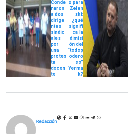
Conde
o para
naron
Zelen
a dos
ski:
dirige
¿qué
ntes
signifi
sindic
ca la
ales
dimisi
por
ón del
una
“todop
protes
odero
ta
so”
docen
Yerma
te
k?
Redacción