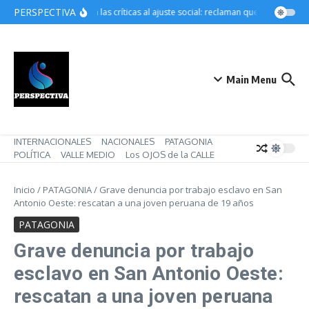
Saltar al contenido
PERSPECTIVA
Crecen las críticas al ajuste social: reclaman que Pettovello r
Main Menu
INTERNACIONALES
NACIONALES
PATAGONIA
POLÍTICA
VALLE MEDIO
Los OJOS de la CALLE
Inicio
/
PATAGONIA
/
Grave denuncia por trabajo esclavo en San
Antonio Oeste: rescatan a una joven peruana de 19 años
PATAGONIA
Grave denuncia por trabajo
esclavo en San Antonio Oeste:
rescatan a una joven peruana