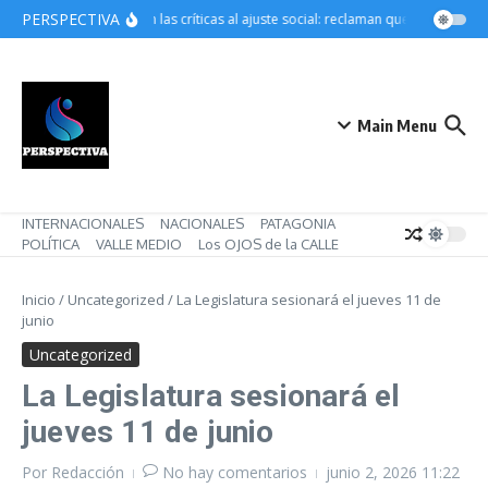
Saltar al contenido
PERSPECTIVA
Crecen las críticas al ajuste social: reclaman que Pettovello r
Main Menu
INTERNACIONALES
NACIONALES
PATAGONIA
POLÍTICA
VALLE MEDIO
Los OJOS de la CALLE
Inicio
/
Uncategorized
/
La Legislatura sesionará el jueves 11 de
junio
Uncategorized
La Legislatura sesionará el
jueves 11 de junio
Por
Redacción
No hay comentarios
junio 2, 2026
11:22