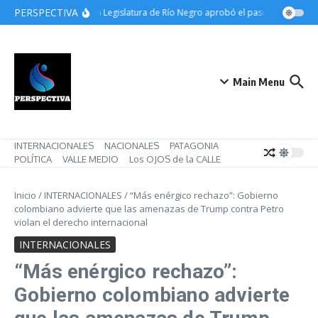
Saltar al contenido
PERSPECTIVA
(Videos) La Legislatura de Río Negro aprobó el pase a planta pe
Main Menu
INTERNACIONALES
NACIONALES
PATAGONIA
POLÍTICA
VALLE MEDIO
Los OJOS de la CALLE
Inicio
/
INTERNACIONALES
/
“Más enérgico rechazo”: Gobierno
colombiano advierte que las amenazas de Trump contra Petro
violan el derecho internacional
INTERNACIONALES
“Más enérgico rechazo”:
Gobierno colombiano advierte