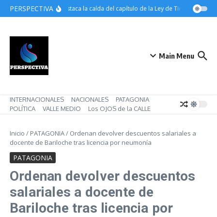
Saltar al contenido
PERSPECTIVA
ATE destaca la caída del capítulo de la Ley de Tierras pero ma
Main Menu
INTERNACIONALES
NACIONALES
PATAGONIA
POLÍTICA
VALLE MEDIO
Los OJOS de la CALLE
Inicio
/
PATAGONIA
/
Ordenan devolver descuentos salariales a
docente de Bariloche tras licencia por neumonía
PATAGONIA
Ordenan devolver descuentos
salariales a docente de
Bariloche tras licencia por