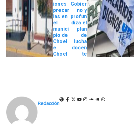
iones
Gobier
precar
no y
ias en
profun
el
diza el
munici
plan
pio de
de
Choel
lucha
e
docen
Choel
te
Redacción