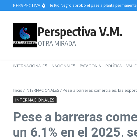
Saltar al contenido
PERSPECTIVA
Videos) La Legislatura de Río Negro aprobó el pase a planta permanente de má
Perspectiva V.M.
OTRA MIRADA
INTERNACIONALES
NACIONALES
PATAGONIA
POLÍTICA
VALL
Inicio
/
INTERNACIONALES
/
Pese a barreras comerciales, las export
INTERNACIONALES
Pese a barreras comer
un 6,1% en el 2025, s