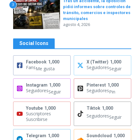
Tras un accidente, la oposición
3
pidió informes sobre controles de
tránsito, comercios e inspectores
municipales
agosto 4, 2026
Social Icons
Facebook
1,000
X (Twitter)
1,000
Fans
Seguidores
Me gusta
Seguir
Instagram
1,000
Pinterest
1,000
Seguidores
Seguidores
Seguir
Pin
Youtube
1,000
Tiktok
1,000
Suscriptores
Seguidores
Seguir
Suscribirse
Telegram
1,000
Soundcloud
1,000