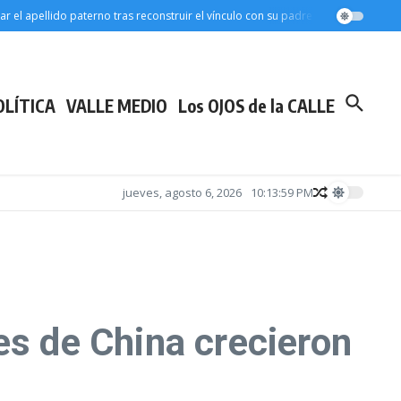
apellido paterno tras reconstruir el vínculo con su padre
Marcha de jubilados:
OLÍTICA
VALLE MEDIO
Los OJOS de la CALLE
jueves, agosto 6, 2026
10:14:00 PM
es de China crecieron