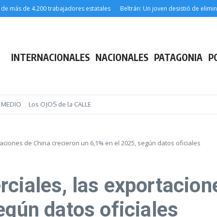
s de 4.200 trabajadores estatales
Beltrán: Un joven desistió de eliminar el 
INTERNACIONALES
NACIONALES
PATAGONIA
P
E MEDIO
Los OJOS de la CALLE
aciones de China crecieron un 6,1% en el 2025, según datos oficiales
ciales, las exportacion
egún datos oficiales