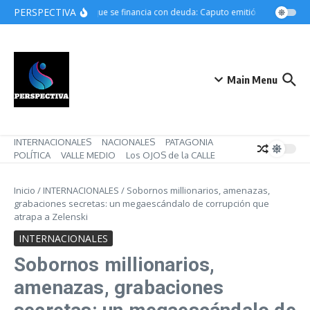
Saltar al contenido
PERSPECTIVA
El “éxito” que se financia con deuda: Caputo emitió un récord de 
Main Menu
INTERNACIONALES
NACIONALES
PATAGONIA
POLÍTICA
VALLE MEDIO
Los OJOS de la CALLE
Inicio
/
INTERNACIONALES
/
Sobornos millionarios, amenazas,
grabaciones secretas: un megaescándalo de corrupción que
atrapa a Zelenski
INTERNACIONALES
Sobornos millionarios,
amenazas, grabaciones