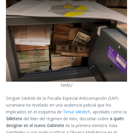
NABU
Serguéi Sávitski de la Fiscalía Especial Anticorrupción (SAP)
ucraniana ha revelado en una audiencia judicial que los
implicados en el esquema de
Timur Míndich
, apodado como la
‘
billetera
‘ del líder del régimen de Kiev, discutían sobre
a quién
designar en el nuevo Gabinete
de la primera ministra Yulia
Sviridenko y con quién sustituir a Oksana Markárova en el