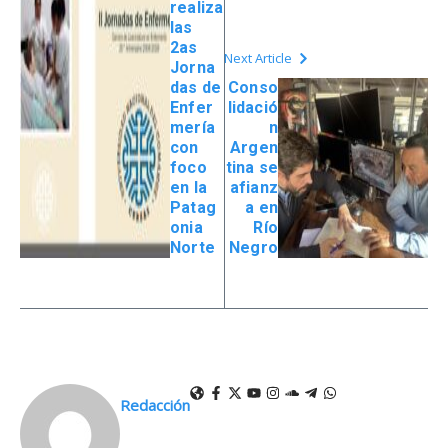
realiza
las
2as
Next Article
Jorna
das de
Conso
Enfer
lidació
mería
n
con
Argen
foco
tina se
en la
afianz
Patag
a en
onia
Río
Norte
Negro
Redacción