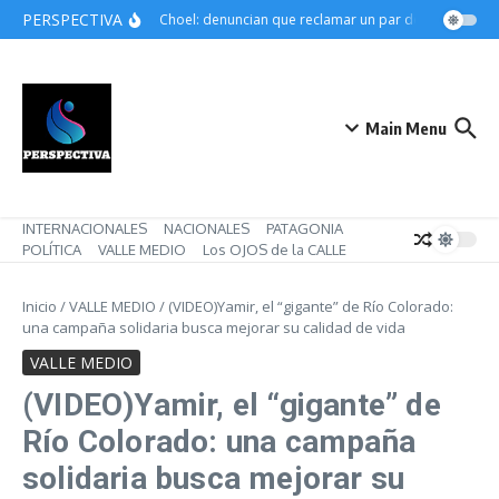
Saltar al contenido
PERSPECTIVA
Choele Choel: denuncian que reclamar un par de botines pued
Main Menu
INTERNACIONALES
NACIONALES
PATAGONIA
POLÍTICA
VALLE MEDIO
Los OJOS de la CALLE
Inicio
/
VALLE MEDIO
/
(VIDEO)Yamir, el “gigante” de Río Colorado:
una campaña solidaria busca mejorar su calidad de vida
VALLE MEDIO
(VIDEO)Yamir, el “gigante” de
Río Colorado: una campaña
solidaria busca mejorar su