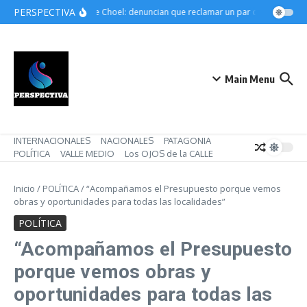
Saltar al contenido
PERSPECTIVA
Choele Choel: denuncian que reclamar un par de botines pue
Main Menu
INTERNACIONALES
NACIONALES
PATAGONIA
POLÍTICA
VALLE MEDIO
Los OJOS de la CALLE
Inicio
/
POLÍTICA
/
“Acompañamos el Presupuesto porque vemos
obras y oportunidades para todas las localidades”
POLÍTICA
“Acompañamos el Presupuesto
porque vemos obras y
oportunidades para todas las