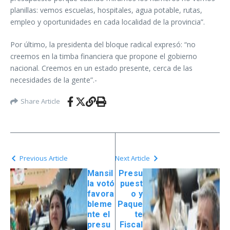
planillas: vemos escuelas, hospitales, agua potable, rutas,
empleo y oportunidades en cada localidad de la provincia”.
Por último, la presidenta del bloque radical expresó: “no
creemos en la timba financiera que propone el gobierno
nacional. Creemos en un estado presente, cerca de las
necesidades de la gente”.-
Share Article
Previous Article
Next Article
Mansil
Presu
la votó
puest
favora
o y
bleme
Paque
nte el
te
presu
Fiscal