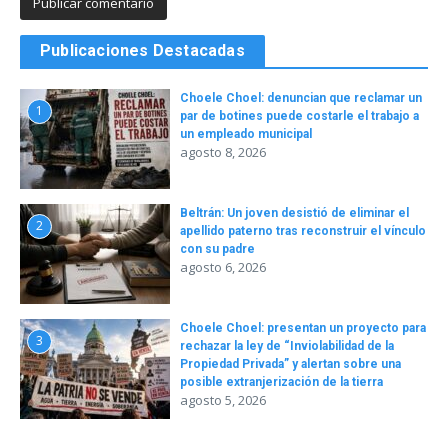
Publicaciones Destacadas
Choele Choel: denuncian que reclamar un
1
par de botines puede costarle el trabajo a
un empleado municipal
agosto 8, 2026
Beltrán: Un joven desistió de eliminar el
2
apellido paterno tras reconstruir el vínculo
con su padre
agosto 6, 2026
Choele Choel: presentan un proyecto para
3
rechazar la ley de “Inviolabilidad de la
Propiedad Privada” y alertan sobre una
posible extranjerización de la tierra
agosto 5, 2026