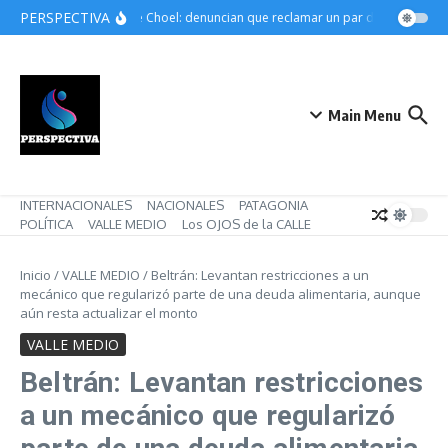
Saltar al contenido
PERSPECTIVA
Choele Choel: denuncian que reclamar un par de botines pued
Main Menu
INTERNACIONALES
NACIONALES
PATAGONIA
POLÍTICA
VALLE MEDIO
Los OJOS de la CALLE
Inicio
/
VALLE MEDIO
/
Beltrán: Levantan restricciones a un
mecánico que regularizó parte de una deuda alimentaria, aunque
aún resta actualizar el monto
VALLE MEDIO
Beltrán: Levantan restricciones
a un mecánico que regularizó