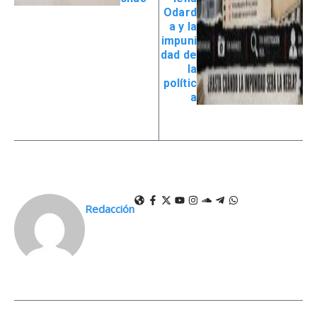
Odard
a y la
impuni
dad de
la
polític
a
Redacción