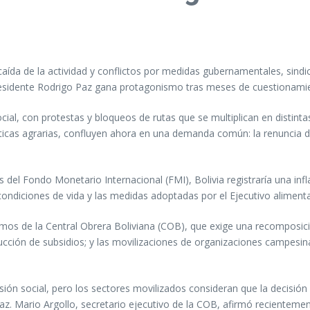
caída de la actividad y conflictos por medidas gubernamentales, sindi
presidente Rodrigo Paz gana protagonismo tras meses de cuestionamie
social, con protestas y bloqueos de rutas que se multiplican en disti
líticas agrarias, confluyen ahora en una demanda común: la renuncia 
 del Fondo Monetario Internacional (FMI), Bolivia registraría una in
condiciones de vida y las medidas adoptadas por el Ejecutivo aliment
lamos de la Central Obrera Boliviana (COB), que exige una recomposici
educción de subsidios; y las movilizaciones de organizaciones campesi
ón social, pero los sectores movilizados consideran que la decisión 
z. Mario Argollo, secretario ejecutivo de la COB, afirmó recientement