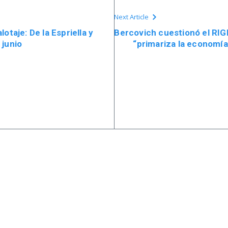
Next Article
otaje: De la Espriella y
Bercovich cuestionó el RIGI
 junio
“primariza la economía