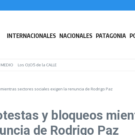
la ley de “Inviolabilidad de la Propiedad Privada” y alertan sobre una posible 
gravios de Milei a Lula y la relación bilateral entra en su peor crisis diplomátic
 y llaman a frenar en el Senado el paquete de leyes que, aseguran, desmantela
INTERNACIONALES
NACIONALES
PATAGONIA
P
E MEDIO
Los OJOS de la CALLE
s mientras sectores sociales exigen la renuncia de Rodrigo Paz
rotestas y bloqueos mien
nuncia de Rodrigo Paz