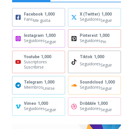
Facebook
1,000
X (Twitter)
1,000
Fans
Seguidores
Me gusta
Seguir
Instagram
1,000
Pinterest
1,000
Seguidores
Seguidores
Seguir
Pin
Youtube
1,000
Tiktok
1,000
Suscriptores
Seguidores
Seguir
Suscribirse
Telegram
1,000
Soundcloud
1,000
Miembros
Seguidores
Unirse
Seguir
Vimeo
1,000
Dribbble
1,000
Seguidores
Seguidores
Seguir
Seguir