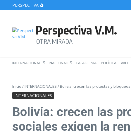
Saltar al contenido
PERSPECTIVA
Choele Choel: presentan un proyecto para rechazar 
Brasil retira a su embajador en Argentina tras los a
Las organizaciones denuncian un “plan de entrega”
Perspectiva V.M.
OTRA MIRADA
INTERNACIONALES
NACIONALES
PATAGONIA
POLÍTICA
VALL
Inicio
/
INTERNACIONALES
/
Bolivia: crecen las protestas y bloqueo
INTERNACIONALES
Bolivia: crecen las p
sociales exigen la re