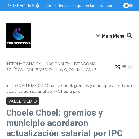
Saltar al contenido
PERSPECTIVA
Choele Choel: denuncian que reclamar un par de botines pue
Main Menu
INTERNACIONALES
NACIONALES
PATAGONIA
POLÍTICA
VALLE MEDIO
Los OJOS de la CALLE
Inicio
/
VALLE MEDIO
/
Choele Choel: gremios y municipio acordaron
actualización salarial por IPC hasta julio
VALLE MEDIO
Choele Choel: gremios y
municipio acordaron
actualización salarial por IPC