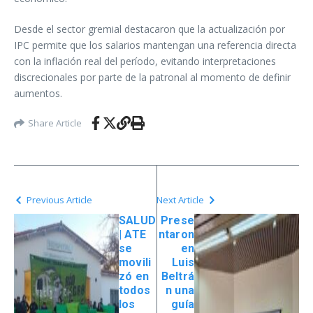
Desde el sector gremial destacaron que la actualización por
IPC permite que los salarios mantengan una referencia directa
con la inflación real del período, evitando interpretaciones
discrecionales por parte de la patronal al momento de definir
aumentos.
Share Article
Previous Article
Next Article
SALUD
Prese
| ATE
ntaron
se
en
movili
Luis
zó en
Beltrá
todos
n una
los
guía