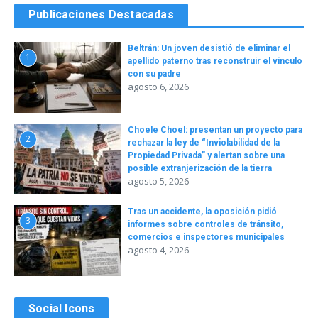
Publicaciones Destacadas
Beltrán: Un joven desistió de eliminar el
1
apellido paterno tras reconstruir el vínculo
con su padre
agosto 6, 2026
Choele Choel: presentan un proyecto para
2
rechazar la ley de “Inviolabilidad de la
Propiedad Privada” y alertan sobre una
posible extranjerización de la tierra
agosto 5, 2026
Tras un accidente, la oposición pidió
3
informes sobre controles de tránsito,
comercios e inspectores municipales
agosto 4, 2026
Social Icons