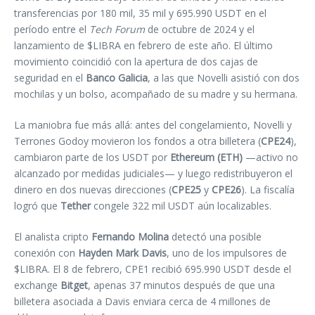
transferencias por 180 mil, 35 mil y 695.990 USDT en el
período entre el
Tech Forum
de octubre de 2024 y el
lanzamiento de $LIBRA en febrero de este año. El último
movimiento coincidió con la apertura de dos cajas de
seguridad en el
Banco Galicia
, a las que Novelli asistió con dos
mochilas y un bolso, acompañado de su madre y su hermana.
La maniobra fue más allá: antes del congelamiento, Novelli y
Terrones Godoy movieron los fondos a otra billetera (
CPE24
),
cambiaron parte de los USDT por
Ethereum (ETH)
—activo no
alcanzado por medidas judiciales— y luego redistribuyeron el
dinero en dos nuevas direcciones (
CPE25
y
CPE26
). La fiscalía
logró que
Tether
congele 322 mil USDT aún localizables.
El analista cripto
Fernando Molina
detectó una posible
conexión con
Hayden Mark Davis
, uno de los impulsores de
$LIBRA. El 8 de febrero, CPE1 recibió 695.990 USDT desde el
exchange
Bitget
, apenas 37 minutos después de que una
billetera asociada a Davis enviara cerca de 4 millones de