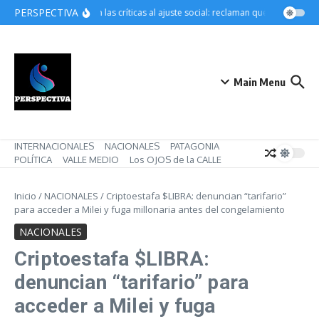
Saltar al contenido
PERSPECTIVA
Crecen las críticas al ajuste social: reclaman que Pettovello r
Main Menu
INTERNACIONALES
NACIONALES
PATAGONIA
POLÍTICA
VALLE MEDIO
Los OJOS de la CALLE
Inicio
/
NACIONALES
/
Criptoestafa $LIBRA: denuncian “tarifario”
para acceder a Milei y fuga millonaria antes del congelamiento
NACIONALES
Criptoestafa $LIBRA:
denuncian “tarifario” para
acceder a Milei y fuga