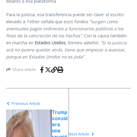
dólares a esa plataforma.
Para la justicia, esa transferencia puede ser clave: el escrito
elevado a Tether señala que esos fondos
“surgen como
eventuales pagos indirectos a funcionarios públicos a los
fines de la concreción de los hechos”
. Con la causa también
en marcha en
Estados Unidos
, Romeo advirtió:
“Si la justicia
acá no quiere quedar atrás, tiene que empezar a avanzar,
porque en Estados Unidos no es joda”
.
Share Article
Previous Article
Trump
consid
era
una
Next Article
reunió