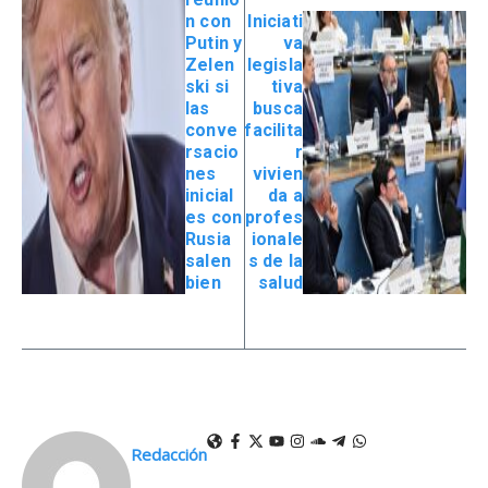
n con
Iniciati
Putin y
va
Zelen
legisla
ski si
tiva
las
busca
conve
facilita
rsacio
r
nes
vivien
inicial
da a
es con
profes
Rusia
ionale
salen
s de la
bien
salud
Redacción