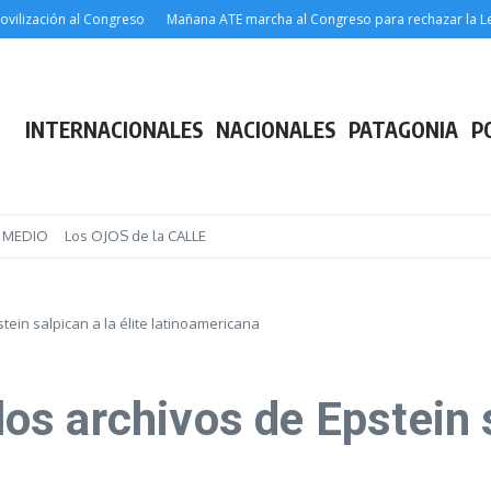
zación al Congreso
Mañana ATE marcha al Congreso para rechazar la Ley de E
INTERNACIONALES
NACIONALES
PATAGONIA
P
E MEDIO
Los OJOS de la CALLE
stein salpican a la élite latinoamericana
 los archivos de Epstein s