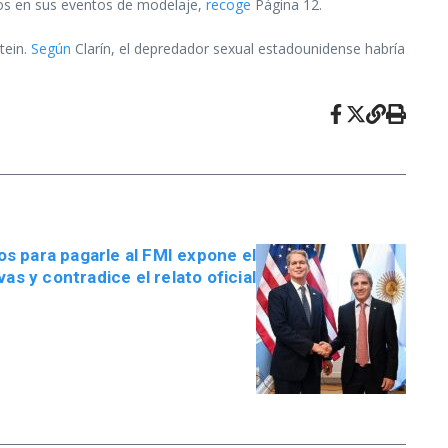
ños en sus eventos de modelaje,
recoge
Página 12.
tein.
Según
Clarín, el depredador sexual estadounidense habría
os para pagarle al FMI expone el
vas y contradice el relato oficial