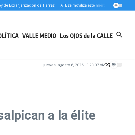
xtranjerización de Tierras
ATE se moviliza este miércoles 5 a la Legislatura
OLÍTICA
VALLE MEDIO
Los OJOS de la CALLE
jueves, agosto 6, 2026
3:23:08 AM
alpican a la élite