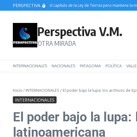
Saltar al contenido
PERSPECTIVA
ATE destaca la caída del capítulo de la Ley de Tierras pero mantiene la movili
Perspectiva V.M.
OTRA MIRADA
INTERNACIONALES
NACIONALES
PATAGONIA
POLÍTICA
VALL
Inicio
/
INTERNACIONALES
/
El poder bajo la lupa: los archivos de Ep
INTERNACIONALES
El poder bajo la lupa:
latinoamericana