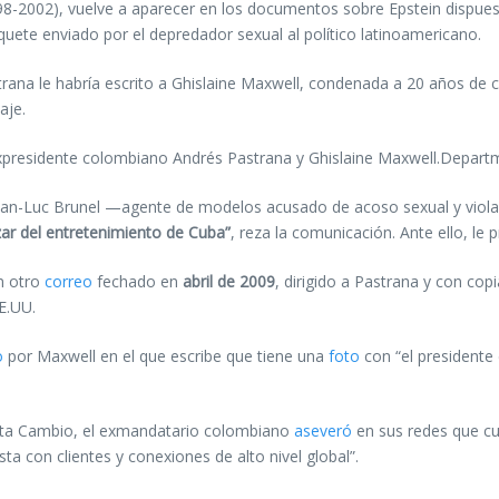
8-2002), vuelve a aparecer en los documentos sobre Epstein dispues
aquete enviado por el depredador sexual al político latinoamericano.
trana le habría escrito a Ghislaine Maxwell, condenada a 20 años de 
saje.
presidente colombiano Andrés Pastrana y Ghislaine Maxwell.Departm
 Jean-Luc Brunel —agente de modelos acusado de acoso sexual y viol
 zar del entretenimiento de Cuba”
, reza la comunicación. Ante ello, le
en otro
correo
fechado en
abril de 2009
, dirigido a Pastrana y con cop
EE.UU.
o
por Maxwell en el que escribe que tiene una
foto
con “el presidente 
ista Cambio, el exmandatario colombiano
aseveró
en sus redes que cu
ta con clientes y conexiones de alto nivel global”.