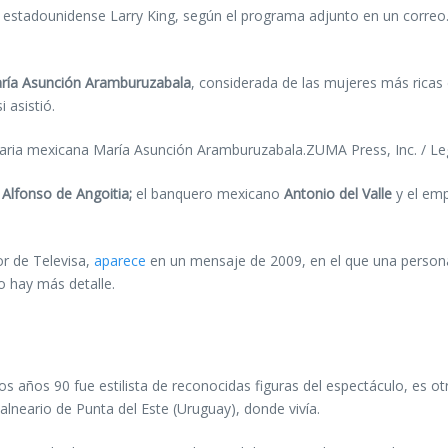
ta estadounidense Larry King, según el programa adjunto en un corre
ría Asunción Aramburuzabala
, considerada de las mujeres más ricas
 asistió.
ria mexicana María Asunción Aramburuzabala.ZUMA Press, Inc. / L
,
Alfonso de Angoitia;
el banquero mexicano
Antonio del Valle
y el em
or de Televisa,
aparece
en un mensaje de 2009, en el que una persona
o hay más detalle.
os años 90 fue estilista de reconocidas figuras del espectáculo, es ot
lneario de Punta del Este (Uruguay), donde vivía.