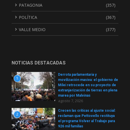
PATAGONIA
(357)
POLÍTICA
(367)
VALLE MEDIO
(377)
NOTICIAS DESTACADAS
Derrota parlamentaria y
1
movilización masiva: el gobierno de
Milei retrocede en su proyecto de
extranjerización de tierras en plena
marea por Malvinas
agosto 7, 2026
Crecen las críticas al ajuste social:
2
reclaman que Pettovello restituya
el programa Volver al Trabajo para
926 mil familias