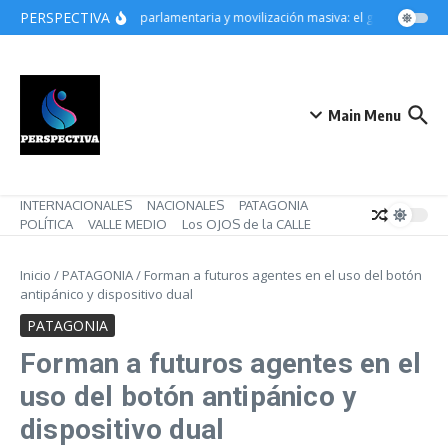
Saltar al contenido
PERSPECTIVA
Derrota parlamentaria y movilización masiva: el gobierno de Mi
Main Menu
INTERNACIONALES
NACIONALES
PATAGONIA
POLÍTICA
VALLE MEDIO
Los OJOS de la CALLE
Inicio
/
PATAGONIA
/
Forman a futuros agentes en el uso del botón
antipánico y dispositivo dual
PATAGONIA
Forman a futuros agentes en el
uso del botón antipánico y
dispositivo dual