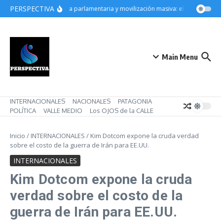
Saltar al contenido
PERSPECTIVA
Derrota parlamentaria y movilización masiva: el gobierno de 
Main Menu
INTERNACIONALES
NACIONALES
PATAGONIA
POLÍTICA
VALLE MEDIO
Los OJOS de la CALLE
Inicio
/
INTERNACIONALES
/
Kim Dotcom expone la cruda verdad
sobre el costo de la guerra de Irán para EE.UU.
INTERNACIONALES
Kim Dotcom expone la cruda
verdad sobre el costo de la
guerra de Irán para EE.UU.