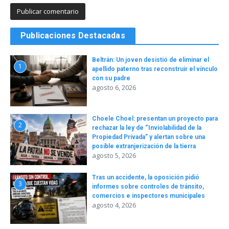
Publicaciones Destacadas
Beltrán: Un joven desistió de eliminar el
1
apellido paterno tras reconstruir el vínculo
con su padre
agosto 6, 2026
Choele Choel: presentan un proyecto para
2
rechazar la ley de “Inviolabilidad de la
Propiedad Privada” y alertan sobre una
posible extranjerización de la tierra
agosto 5, 2026
Tras un accidente, la oposición pidió
3
informes sobre controles de tránsito,
comercios e inspectores municipales
agosto 4, 2026