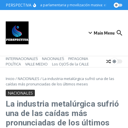
Saltar al contenido
PERSPECTIVA
Derrota parlamentaria y movilización masiva: el gobierno de 
Main Menu
INTERNACIONALES
NACIONALES
PATAGONIA
POLÍTICA
VALLE MEDIO
Los OJOS de la CALLE
Inicio
/
NACIONALES
/
La industria metalúrgica sufrió una de las
caídas más pronunciadas de los últimos meses
NACIONALES
La industria metalúrgica sufrió
una de las caídas más
pronunciadas de los últimos