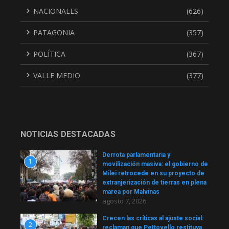
NACIONALES
(626)
PATAGONIA
(357)
POLÍTICA
(367)
VALLE MEDIO
(377)
NOTICIAS DESTACADAS
Derrota parlamentaria y
1
movilización masiva: el gobierno de
Milei retrocede en su proyecto de
extranjerización de tierras en plena
marea por Malvinas
agosto 7, 2026
Crecen las críticas al ajuste social:
2
reclaman que Pettovello restituya