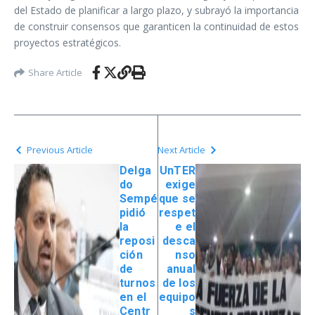
del Estado de planificar a largo plazo, y subrayó la importancia
de construir consensos que garanticen la continuidad de estos
proyectos estratégicos.
Share Article
Previous Article
Next Article
Delga
UnTER
do
exige
Sempé
que se
pidió
respet
la
e el
reposi
desca
ción
nso
de
anual
turnos
de los
en el
equipo
Centr
s