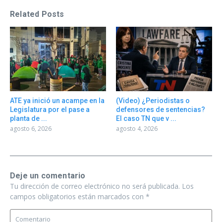
Related Posts
ATE ya inició un acampe en la
(Video) ¿Periodistas o
Legislatura por el pase a
defensores de sentencias?
planta de ...
El caso TN que v ...
agosto 6, 2026
agosto 4, 2026
Deje un comentario
Tu dirección de correo electrónico no será publicada.
Los
campos obligatorios están marcados con
*