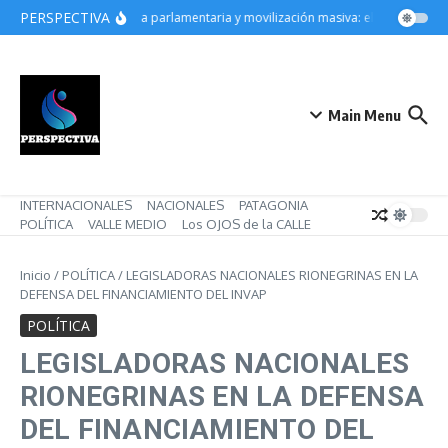
Saltar al contenido
PERSPECTIVA
Derrota parlamentaria y movilización masiva: el gobierno de 
Main Menu
INTERNACIONALES
NACIONALES
PATAGONIA
POLÍTICA
VALLE MEDIO
Los OJOS de la CALLE
Inicio
/
POLÍTICA
/
LEGISLADORAS NACIONALES RIONEGRINAS EN LA
DEFENSA DEL FINANCIAMIENTO DEL INVAP
POLÍTICA
LEGISLADORAS NACIONALES
RIONEGRINAS EN LA DEFENSA
DEL FINANCIAMIENTO DEL