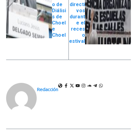
o de
directi
Diálisi
vos
s de
durant
Choel
e el
e
reces
Choel
o
estival
Redacción