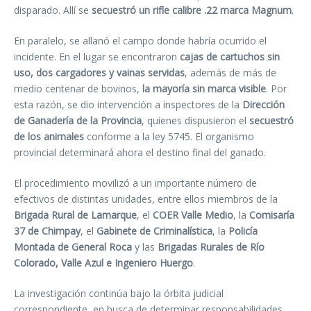
disparado. Allí se
secuestró un rifle calibre .22 marca Magnum
.
En paralelo, se allanó el campo donde habría ocurrido el
incidente. En el lugar se encontraron
cajas de cartuchos sin
uso, dos cargadores y vainas servidas
, además de más de
medio centenar de bovinos,
la mayoría sin marca visible
. Por
esta razón, se dio intervención a inspectores de la
Dirección
de Ganadería de la Provincia
, quienes dispusieron el
secuestró
de los animales
conforme a la ley 5745. El organismo
provincial determinará ahora el destino final del ganado.
El procedimiento movilizó a un importante número de
efectivos de distintas unidades, entre ellos miembros de la
Brigada Rural de Lamarque
, el
COER Valle Medio
, la
Comisaría
37 de Chimpay
, el
Gabinete de Criminalística
, la
Policía
Montada de General Roca
y las
Brigadas Rurales de Río
Colorado, Valle Azul e Ingeniero Huergo
.
La investigación continúa bajo la órbita judicial
correspondiente, en busca de determinar responsabilidades