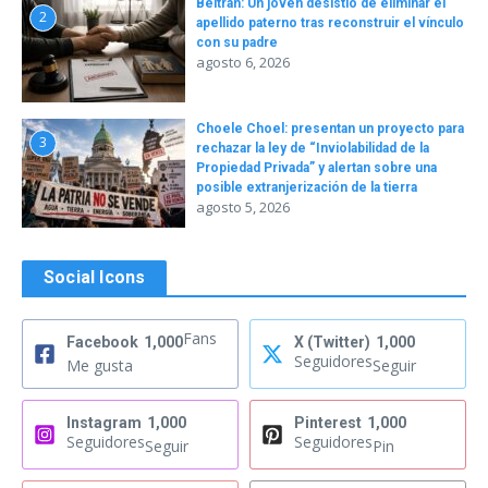
Beltrán: Un joven desistió de eliminar el
2
apellido paterno tras reconstruir el vínculo
con su padre
agosto 6, 2026
Choele Choel: presentan un proyecto para
3
rechazar la ley de “Inviolabilidad de la
Propiedad Privada” y alertan sobre una
posible extranjerización de la tierra
agosto 5, 2026
Social Icons
Fans
Facebook
1,000
X (Twitter)
1,000
Seguidores
Me gusta
Seguir
Instagram
1,000
Pinterest
1,000
Seguidores
Seguidores
Seguir
Pin