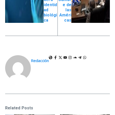
identid
e de
ad
las
biológi
Améri
ca
cas
Redacción
Related Posts