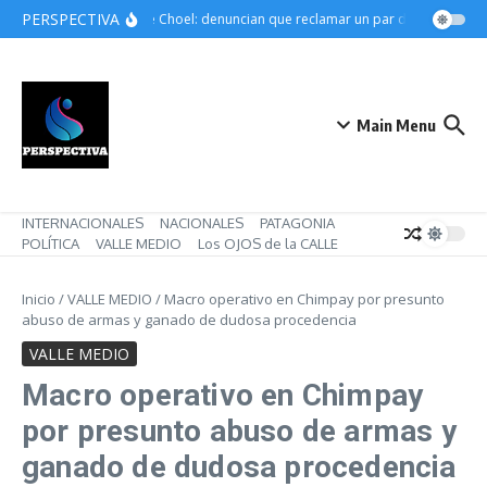
Saltar al contenido
PERSPECTIVA
Choele Choel: denuncian que reclamar un par de botines pued
Main Menu
INTERNACIONALES
NACIONALES
PATAGONIA
POLÍTICA
VALLE MEDIO
Los OJOS de la CALLE
Inicio
/
VALLE MEDIO
/
Macro operativo en Chimpay por presunto
abuso de armas y ganado de dudosa procedencia
VALLE MEDIO
Macro operativo en Chimpay
por presunto abuso de armas y
ganado de dudosa procedencia