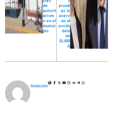
cias
s
de
prueb
autorit
as lo
arism
acerc
o en el
an al
munici
escán
pio
dalo
de
$LIBR
A
Redacción