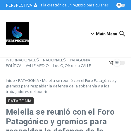
Saltar al contenido
PERSPECTIVA
Avanza la creación de un registro para quienes rechacen tra
Main Menu
INTERNACIONALES
NACIONALES
PATAGONIA
POLÍTICA
VALLE MEDIO
Los OJOS de la CALLE
Inicio
/
PATAGONIA
/
Melella se reunió con el Foro Patagónico y
gremios para respaldar la defensa de la soberanía y a los
trabajadores del puerto
PATAGONIA
Melella se reunió con el Foro
Patagónico y gremios para