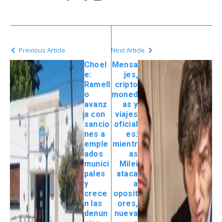
Previous Article
Next Article
Choel
Mensa
e:
jes,
Ramell
cripto
o
moned
avanz
as y
a con
viajes
sancio
oficial
nes a
es:
emple
mientr
ados
as
munici
Milei
pales
ataca
y
a
crece
oposit
n las
ores,
denun
nueva