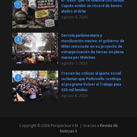
El “éxito” que se financia con deuda:
1
Caputo emitió un récord de bonos
atados al dólar
agosto 8, 2026
Derrota parlamentaria y
2
movilización masiva: el gobierno de
Milei retrocede en su proyecto de
extranjerización de tierras en plena
marea por Malvinas
agosto 7, 2026
Crecen las críticas al ajuste social:
3
reclaman que Pettovello restituya
el programa Volver al Trabajo para
926 mil familias
agosto 6, 2026
Copyright © 2026 Perspectiva V.M. | Gracias a
Revista de
Noticias X