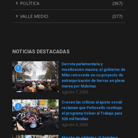
POLÍTICA
(367)
VALLE MEDIO
(377)
NOTICIAS DESTACADAS
Derrota parlamentaria y
1
movilización masiva: el gobierno de
Milei retrocede en su proyecto de
extranjerización de tierras en plena
marea por Malvinas
agosto 7, 2026
Crecen las críticas al ajuste social:
2
reclaman que Pettovello restituya
el programa Volver al Trabajo para
926 mil familias
agosto 6, 2026
Marcha de jubilados: la heladera