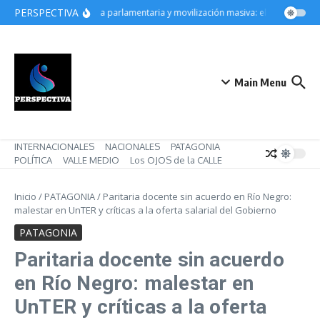
Saltar al contenido
PERSPECTIVA
Derrota parlamentaria y movilización masiva: el gobierno de M
Main Menu
INTERNACIONALES
NACIONALES
PATAGONIA
POLÍTICA
VALLE MEDIO
Los OJOS de la CALLE
Inicio
/
PATAGONIA
/
Paritaria docente sin acuerdo en Río Negro:
malestar en UnTER y críticas a la oferta salarial del Gobierno
PATAGONIA
Paritaria docente sin acuerdo
en Río Negro: malestar en
UnTER y críticas a la oferta