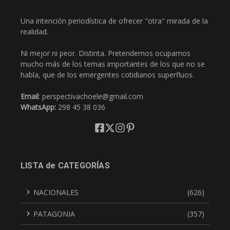
Una intención periodística de ofrecer "otra" mirada de la
realidad.
Ni mejor ni peor. Distinta. Pretendemos ocuparnos
mucho más de los temas importantes de los que no se
habla, que de los emergentes cotidianos superfluos.
Email
: perspectivachoele@gmail.com
WhatsApp:
298 45 38 036
LISTA de CATEGORÍAS
NACIONALES
(626)
PATAGONIA
(357)