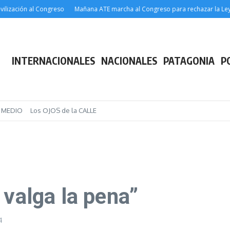
ón al Congreso
Mañana ATE marcha al Congreso para rechazar la Ley de Extra
INTERNACIONALES
NACIONALES
PATAGONIA
P
E MEDIO
Los OJOS de la CALLE
 valga la pena”
4