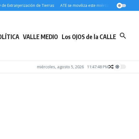
njerización de Tierras
ATE se moviliza este miércoles 5 a la Legislatura y m
OLÍTICA
VALLE MEDIO
Los OJOS de la CALLE
miércoles, agosto 5, 2026
11:47:50 PM