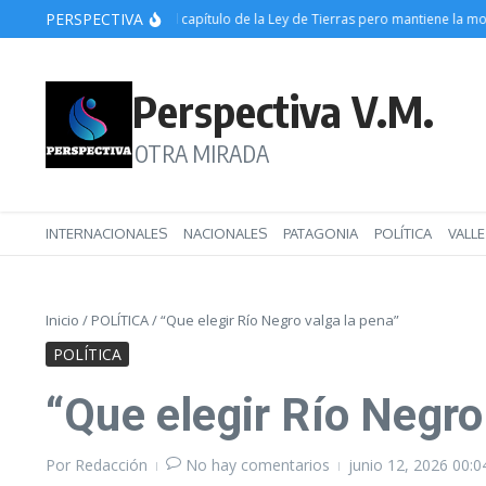
Saltar al contenido
PERSPECTIVA
 destaca la caída del capítulo de la Ley de Tierras pero mantiene la movilizaci
Perspectiva V.M.
OTRA MIRADA
INTERNACIONALES
NACIONALES
PATAGONIA
POLÍTICA
VALL
Inicio
/
POLÍTICA
/
“Que elegir Río Negro valga la pena”
POLÍTICA
“Que elegir Río Negro
Por
Redacción
No hay comentarios
junio 12, 2026
00:0