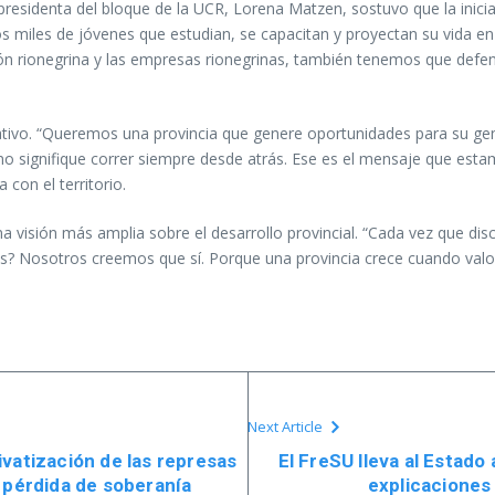
a presidenta del bloque de la UCR, Lorena Matzen, sostuvo que la inici
 miles de jóvenes que estudian, se capacitan y proyectan su vida en
ón rionegrina y las empresas rionegrinas, también tenemos que defen
ativo. “Queremos una provincia que genere oportunidades para su ge
a no signifique correr siempre desde atrás. Ese es el mensaje que e
con el territorio.
na visión más amplia sobre el desarrollo provincial. “Cada vez que di
? Nosotros creemos que sí. Porque una provincia crece cuando valora
Next Article
vatización de las represas
El FreSU lleva al Estado
 pérdida de soberanía
explicaciones 