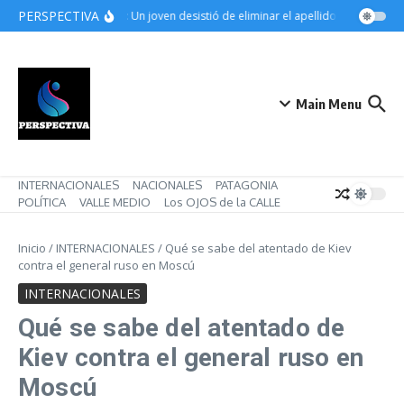
Saltar al contenido
PERSPECTIVA
Beltrán: Un joven desistió de eliminar el apellido paterno tras 
Main Menu
INTERNACIONALES
NACIONALES
PATAGONIA
POLÍTICA
VALLE MEDIO
Los OJOS de la CALLE
Inicio
/
INTERNACIONALES
/
Qué se sabe del atentado de Kiev
contra el general ruso en Moscú
INTERNACIONALES
Qué se sabe del atentado de
Kiev contra el general ruso en
Moscú