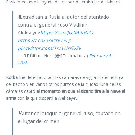
Rusia mediante la ayuda de los socios emiratíes de Moscú.
‼️Extraditan a Rusia al autor del atentado
contra el general ruso Vladímir
Alekséyev
https://t.co/JvcXA9tB2O
https://t.co/0Y4zrETELp
pic.twitter.com/1savUn5vZv
— RT Última Hora (@RTultimahora)
February 8,
2026
Korba
fue detectado por las cámaras de vigilancia en el lugar
del hecho y en varios otros puntos de la ciudad. Una de las
cámaras captó
el momento en que el sicario tira a la nieve el
arma
con la que disparó a Alekséyev.
‼️Autor del ataque al general ruso, captado en
el lugar del crimen