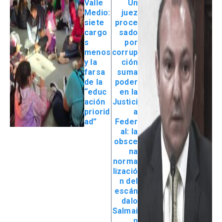
Valle
Un
Medio:
juez
siete
proce
cargo
sado
s
por
menos
corrup
y la
ción
farsa
suma
de la
poder
“educ
en la
ación
Justici
priorid
a
ad”
Feder
al: la
obsce
na
norma
lizació
n del
escán
dalo
Salmai
n