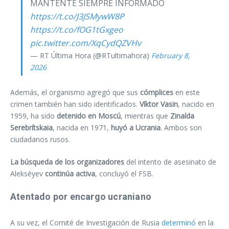
MANTENTE SIEMPRE INFORMADO
https://t.co/J3JSMywW8P
https://t.co/fOG1tGxgeo
pic.twitter.com/XqCydQZVHv
— RT Última Hora (@RTultimahora)
February 8,
2026
Además, el organismo agregó que sus
cómplices
en este
crimen también han sido identificados.
Víktor Vasin
, nacido en
1959, ha sido
detenido en Moscú
, mientras que
Zinaída
Serebrítskaia
, nacida en 1971,
huyó a Ucrania
. Ambos son
ciudadanos rusos.
La búsqueda de los organizadores
del intento de asesinato de
Alekséyev
continúa activa
, concluyó el FSB.
Atentado por encargo ucraniano
A su vez, el Comité de Investigación de Rusia
determinó
en la