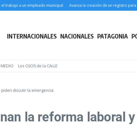
rabajo a un empleado municipal
Avanza la creación de un registro para quie
INTERNACIONALES
NACIONALES
PATAGONIA
P
E MEDIO
Los OJOS de la CALLE
piden discutir la emergencia
n la reforma laboral y 