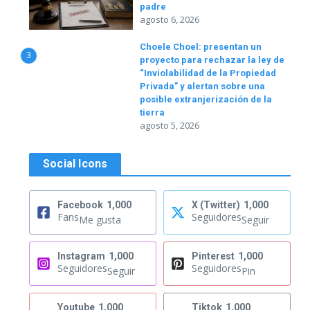
padre
agosto 6, 2026
Choele Choel: presentan un
3
proyecto para rechazar la ley de
“Inviolabilidad de la Propiedad
Privada” y alertan sobre una
posible extranjerización de la
tierra
agosto 5, 2026
Social Icons
Facebook
1,000
X (Twitter)
1,000
Fans
Seguidores
Me gusta
Seguir
Instagram
1,000
Pinterest
1,000
Seguidores
Seguidores
Seguir
Pin
Youtube
1,000
Tiktok
1,000