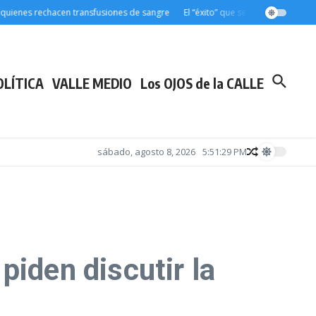
nes rechacen transfusiones de sangre
El “éxito” que se financia con deuda:
OLÍTICA
VALLE MEDIO
Los OJOS de la CALLE
sábado, agosto 8, 2026
5:51:30 PM
piden discutir la