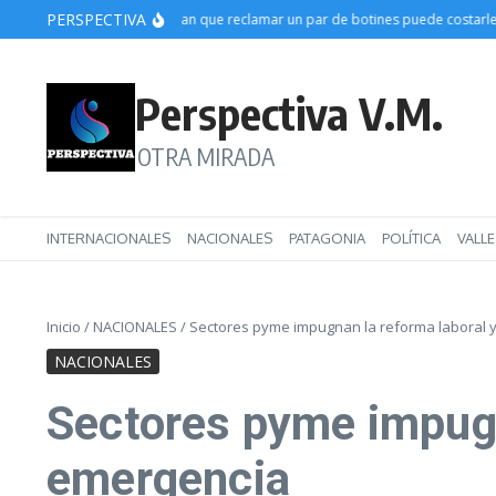
Saltar al contenido
PERSPECTIVA
Choele Choel: denuncian que reclamar un par de botines puede costarle el t
Perspectiva V.M.
OTRA MIRADA
INTERNACIONALES
NACIONALES
PATAGONIA
POLÍTICA
VALL
Inicio
/
NACIONALES
/
Sectores pyme impugnan la reforma laboral y 
NACIONALES
Sectores pyme impugna
emergencia